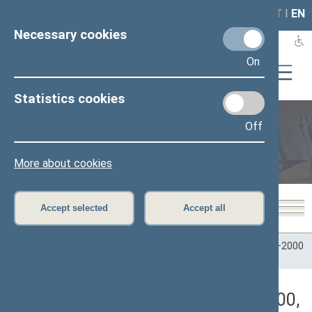
LAIS
RLA
LT
I
EN
Necessary cookies
On
Statistics cookies
Off
Plenary sittings
More about cookies
Accept selected
Accept all
Home
>
Plenary sittings
>
Parliamentary terms
>
Term 1996–2000
>
9 eilinė
>
10/10/2000
>
Rytinis posėdis
Darbotvarkės klausimas (10/10/2000,