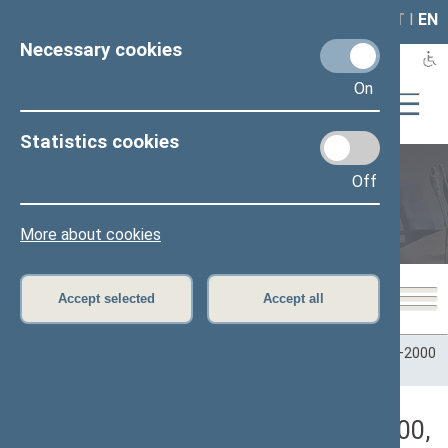
LAIS
RLA
LT
I
EN
Necessary cookies
On
Statistics cookies
Off
Plenary sittings
More about cookies
Accept selected
Accept all
Home
>
Plenary sittings
>
Parliamentary terms
>
Term 1996–2000
>
9 eilinė
>
10/17/2000
>
Rytinis posėdis
Darbotvarkės klausimas (10/17/2000,