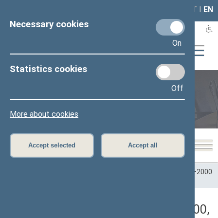
LAIS
RLA
LT
I
EN
Necessary cookies
On
Statistics cookies
Off
Plenary sittings
More about cookies
Accept selected
Accept all
Home
>
Plenary sittings
>
Parliamentary terms
>
Term 1996–2000
>
9 eilinė
>
10/17/2000
>
Rytinis posėdis
Darbotvarkės klausimas (10/17/2000,