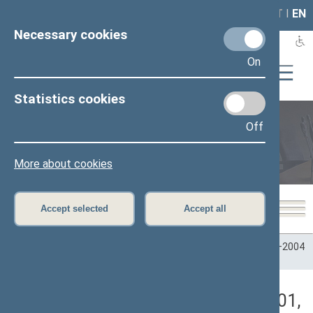
LAIS
RLA
LT
I
EN
Necessary cookies
On
Statistics cookies
Off
Plenary sittings
More about cookies
Accept selected
Accept all
Home
>
Plenary sittings
>
Parliamentary terms
>
Term 2000–2004
>
3 eilinė
>
10/16/2001
>
Vakarinis posėdis
Darbotvarkės klausimas (10/16/2001,