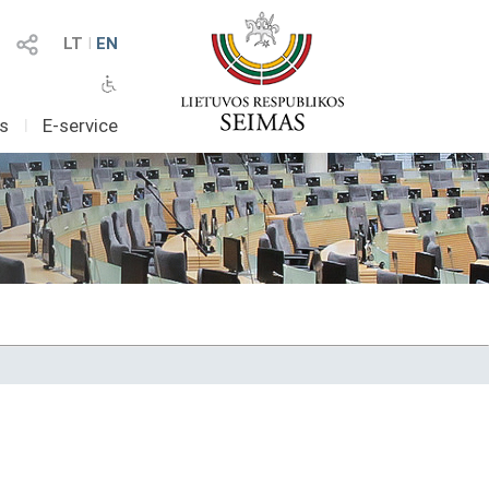
LT
I
EN
as
I
E-service