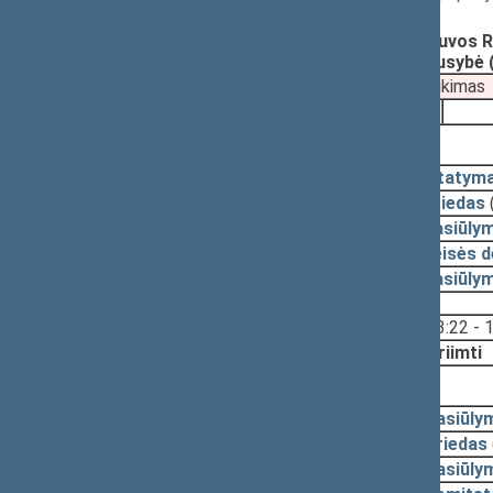
Registravimo data:
2001-12-12
Parengė:
Zigmantas BALČYTIS, Lietuvos Re
Pateikė:
Lietuvos Respublikos Vyriausybė 
Pateikimas
2001-12-20
2002-03-19, priėmimas
2002-03-19
Įstatym
2002-03-18
Priedas
2002-03-18
Pasiūly
2002-03-18
Teisės 
2002-03-15
Pasiūly
Svarstyta:
13:22 - 
Nutarta:
Priimti
2002-03-07, svarstymas
2002-03-07
Pasiūly
2002-03-07
Priedas
2002-03-06
Pasiūly