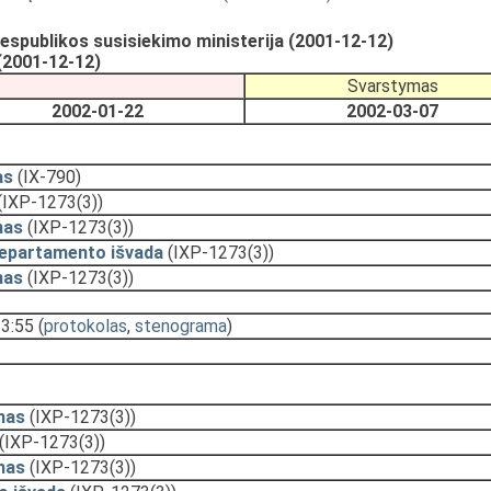
spublikos susisiekimo ministerija (2001-12-12)
(2001-12-12)
Svarstymas
2002-01-22
2002-03-07
as
(IX-790)
(IXP-1273(3))
mas
(IXP-1273(3))
departamento išvada
(IXP-1273(3))
mas
(IXP-1273(3))
13:55
(
protokolas
,
stenograma
)
mas
(IXP-1273(3))
(IXP-1273(3))
mas
(IXP-1273(3))