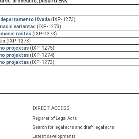
arst. procedūrą, paskirti EKK
 departamento išvada
(IXP-1273)
masis variantas
(IXP-1273)
amasis raštas
(IXP-1273)
tis
(IXP-1273)
mo projektas
(IXP-1275)
mo projektas
(IXP-1274)
mo projektas
(IXP-1273)
DIRECT ACCESS:
Register of Legal Acts
Search for legal acts and draft legal acts
Latest developments