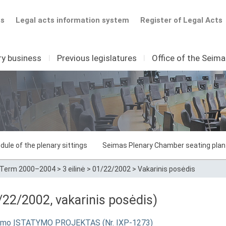
ts
Legal acts information system
Register of Legal Acts
ry business
I
Previous legislatures
I
Office of the Seim
dule of the plenary sittings
Seimas Plenary Chamber seating plan
Term 2000–2004
>
3 eilinė
>
01/22/2002
>
Vakarinis posėdis
22/2002, vakarinis posėdis)
ildymo ĮSTATYMO PROJEKTAS (Nr. IXP-1273)