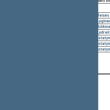
Pradėti sv
2001-12-20, pateikimas
2001-12-20
Teisės
2001-12-12
Lygina
2001-12-12
Aiškin
2001-12-12
Lydraš
2001-12-12
Įstaty
2001-12-12
Įstaty
2001-12-12
Įstaty
Nutarta:
Pateikimas neįvyko
CONTACTS:
Gedimino pr. 53, LT-01109 Vilnius,
Lithuania
+370 5 239 6060