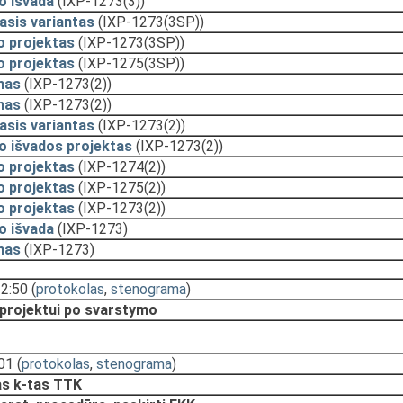
o išvada
(IXP-1273(3))
asis variantas
(IXP-1273(3SP))
o projektas
(IXP-1273(3SP))
o projektas
(IXP-1275(3SP))
mas
(IXP-1273(2))
mas
(IXP-1273(2))
asis variantas
(IXP-1273(2))
o išvados projektas
(IXP-1273(2))
o projektas
(IXP-1274(2))
o projektas
(IXP-1275(2))
o projektas
(IXP-1273(2))
o išvada
(IXP-1273)
mas
(IXP-1273)
12:50
(
protokolas
,
stenograma
)
 projektui po svarstymo
:01
(
protokolas
,
stenograma
)
s k-tas TTK