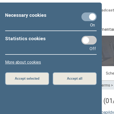
Scheduled broadcas
Necessary cookies
On
Seimas
I
Parliamenta
Statistics cookies
Off
Plenary sittings
More about cookies
Sitting in progress
Plenary sittings
Sche
Accept selected
Accept all
Home
>
Plenary sittings
>
Parliamentary terms
>
Darbotvarkės klausimas (01/
Kelių transporto kodekso pakeitimo ir pap