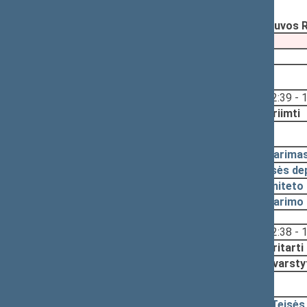
Registravimo data:
2003-02-20
Pateikė:
Artūras PAULAUSKAS, Lietuvos R
Pateikimas
2003-02-24
2003-03-05, priėmimas
Svarstyta:
12:39 - 
Nutarta:
Priimti
2003-03-05, svarstymas
2003-03-05
Nutarima
2003-03-04
Teisės de
2003-02-28
Komiteto 
2003-02-28
Nutarimo 
Svarstyta:
12:38 - 
Nutarta:
Pritarti
Svarsty
2003-02-24, pateikimas
2003-02-24
Teisės