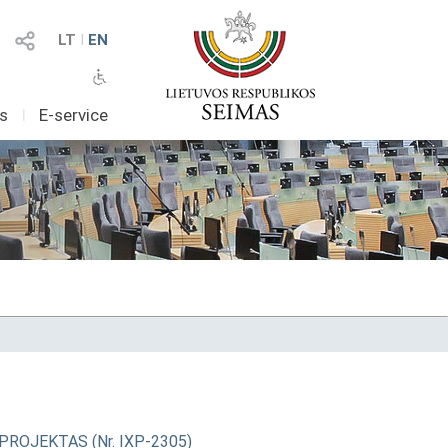
LT
I
EN
as
I
E-service
" PROJEKTAS (Nr. IXP-2305)