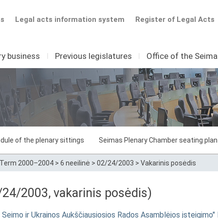
ts
Legal acts information system
Register of Legal Acts
ry business
I
Previous legislatures
I
Office of the Seim
dule of the plenary sittings
Seimas Plenary Chamber seating plan
Term 2000–2004
>
6 neeilinė
>
02/24/2003
>
Vakarinis posėdis
24/2003, vakarinis posėdis)
Seimo ir Ukrainos Aukščiausiosios Rados Asamblėjos įsteigimo