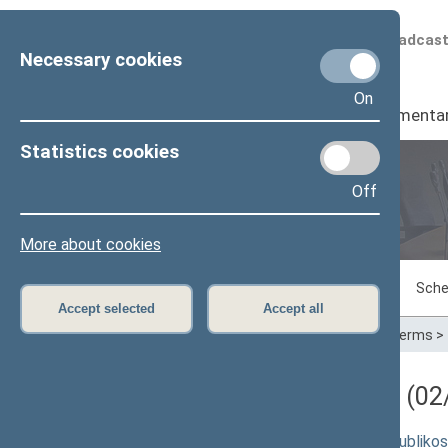
Scheduled broadcas
Necessary cookies
On
Seimas
I
Parliamenta
Statistics cookies
Off
Plenary sittings
More about cookies
Sitting in progress
Plenary sittings
Sche
Accept selected
Accept all
Home
>
Plenary sittings
>
Parliamentary terms
>
Darbotvarkės klausimas (02/
Seimo NUTARIMO "Dėl Lietuvos Respublikos 