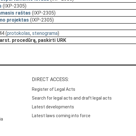
s
(IXP-2305)
amasis raštas
(IXP-2305)
mo projektas
(IXP-2305)
44
(
protokolas
,
stenograma
)
arst. procedūrą, paskirti URK
DIRECT ACCESS:
Register of Legal Acts
Search for legal acts and draft legal acts
Latest developments
Latest laws coming into force
ia