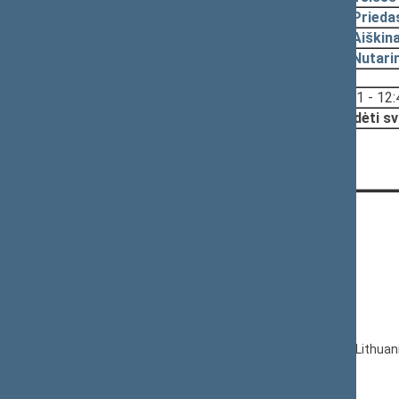
2003-02-20
Prieda
2003-02-20
Aiškin
2003-02-20
Nutari
Svarstyta:
12:21 - 12:
Nutarta:
Pradėti sv
CONTACTS:
Gedimino pr. 53, LT-01109 Vilnius,
Lithuania
+370 5 239 6060
E-mail:
priim@lrs.lt
© Office of the Seimas of the Republic of Lithuan