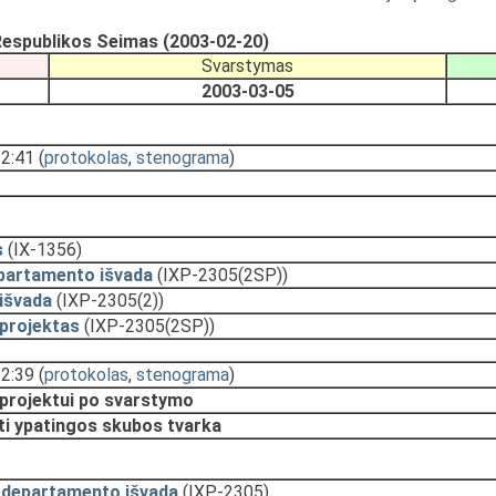
espublikos Seimas (2003-02-20)
Svarstymas
2003-03-05
12:41
(
protokolas
,
stenograma
)
s
(IX-1356)
partamento išvada
(IXP-2305(2SP))
išvada
(IXP-2305(2))
projektas
(IXP-2305(2SP))
12:39
(
protokolas
,
stenograma
)
 projektui po svarstymo
ti ypatingos skubos tvarka
 departamento išvada
(IXP-2305)