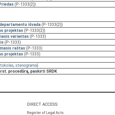
Priedas
(P-1333(2))
 departamento išvada
(P-1333(2))
mo projektas
(P-1333(2))
asis variantas
(P-1333)
is
(P-1333)
amasis raštas
(P-1333)
mo projektas
(P-1333)
tokolas
,
stenograma
)
rst. procedūrą, paskirti SRDK
DIRECT ACCESS:
Register of Legal Acts