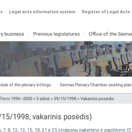
ts
Legal acts information system
Register of Legal Acts
ry business
I
Previous legislatures
I
Office of the Seim
dule of the plenary sittings
Seimas Plenary Chamber seating plan
Term 1996–2000
>
5 eilinė
>
09/15/1998
>
Vakarinis posėdis
15/1998, vakarinis posėdis)
 6, 7, 8, 12, 13, 15, 18, 21 ir 25 straipsnių pakeitimo ir papil