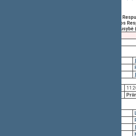
priėmimui) (Nr. P-1333(2))
Registravimo data:
1998-09-02
Parengė:
Irena DEGUTIENĖ, Lietuvos Respub
Parengė:
Rimantas KAIRELIS, Lietuvos Resp
Pateikė:
Lietuvos Respublikos Vyriausybė 
Pateikimas
1998-09-15
1998-10-22, priėmimas
1998-10-22
1998-10-21
1998-10-21
Svarstyta:
11:2
Nutarta:
Prii
1998-10-15, svarstymas
1998-10-15
1998-10-15
1998-10-15
1998-09-28