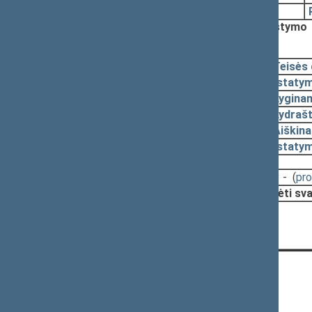
1998-09-16
Nutarta:
Pritarti projektui po svarstymo
1998-09-15, pateikimas
1998-09-08
Teisės
1998-09-02
Įstaty
1998-08-18
Lyginam
1998-08-18
Lydrašt
1998-08-18
Aiškin
1998-08-18
Įstaty
Svarstyta:
10:13 -
(
pro
Nutarta:
Pradėti sva
CONTACTS:
Gedimino pr. 53, LT-01109 Vilnius,