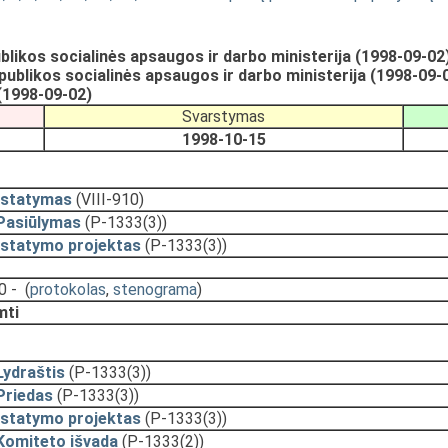
likos socialinės apsaugos ir darbo ministerija (1998-09-02
ublikos socialinės apsaugos ir darbo ministerija (1998-09-
(1998-09-02)
Svarstymas
1998-10-15
Įstatymas
(VIII-910)
Pasiūlymas
(P-1333(3))
Įstatymo projektas
(P-1333(3))
0 -
(
protokolas
,
stenograma
)
mti
Lydraštis
(P-1333(3))
Priedas
(P-1333(3))
Įstatymo projektas
(P-1333(3))
Komiteto išvada
(P-1333(2))