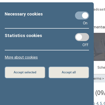
Scheduled broadcas
Necessary cookies
On
Seimas
I
Parliamenta
Statistics cookies
Off
Plenary sittings
More about cookies
Sitting in progress
Plenary sittings
Sche
Accept selected
Accept all
Home
>
Plenary sittings
>
Parliamentary terms
>
Darbotvarkės klausimas (09/
Valstybinės darbo inspekcijos įstatymo 4, 5,