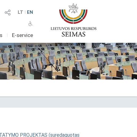
LT
I
EN
as
I
E-service
dymo ĮSTATYMO PROJEKTAS (suredaguotas