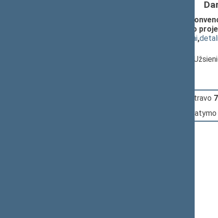
Da
Įstatymo „Dėl 1972 metų Europos konvenci
583 2 straipsnio pakeitimo įstatymo proje
(
dokumento tekstas
,
susiję dokumentai
,
detal
Pranešėjas(-ai):
Giedrius Drukteinis
, Komiteto narys, Užsien
11:05:38
Įvyko
registracija
(užsiregistravo
7
11:05:38
Įvyko
balsavimas
dėl šio įstatymo