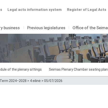
ts
Legal acts information system
Register of Legal Acts
ry business
I
Previous legislatures
I
Office of the Seim
dule of the plenary sittings
Seimas Plenary Chamber seating plan
Term 2024–2028
>
4 eilinė
>
05/07/2026