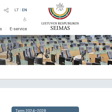
LT
I
EN
as
I
E-service
Term 2024–2028