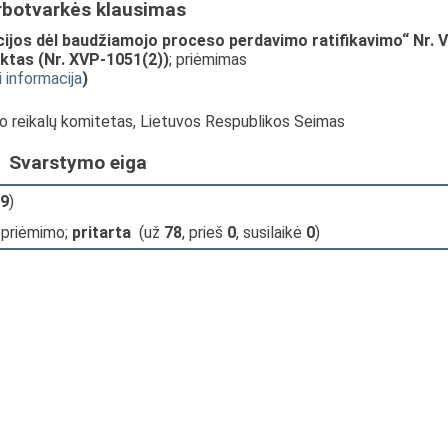
rbotvarkės klausimas
jos dėl baudžiamojo proceso perdavimo ratifikavimo“ Nr. VI
ktas (Nr. XVP-1051(2))
; priėmimas
i informacija
)
io reikalų komitetas, Lietuvos Respublikos Seimas
Svarstymo eiga
9
)
 priėmimo;
pritarta
(už
78
, prieš
0
, susilaikė
0
)