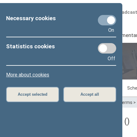
Scheduled broadcas
Necessary cookies
On
Seimas
I
Parliamenta
Statistics cookies
Off
Plenary sittings
More about cookies
Sitting in progress
Plenary sittings
Sche
Accept selected
Accept all
Home
>
Plenary sittings
>
Parliamentary terms
>
Darbotvarkės klausimas ()