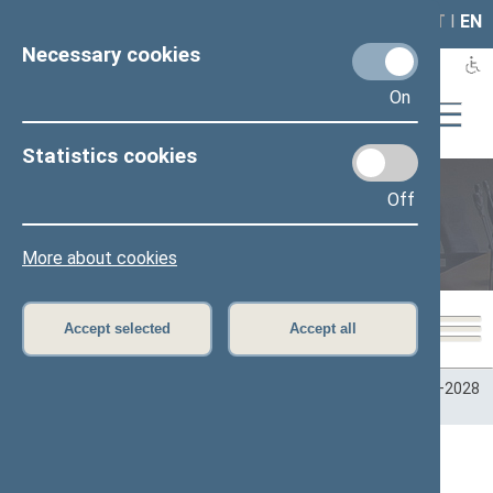
LAIS
RLA
LT
I
EN
Necessary cookies
On
Statistics cookies
Off
Plenary sittings
More about cookies
Accept selected
Accept all
Home
>
Plenary sittings
>
Parliamentary terms
>
Term 2024–2028
>
4 eilinė
>
05/07/2026
Darbotvarkės klausimas ()