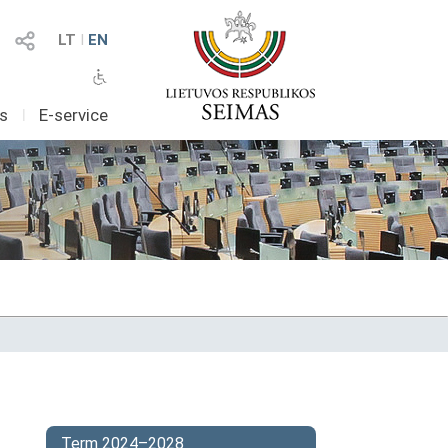
LT
I
EN
as
I
E-service
Term 2024–2028