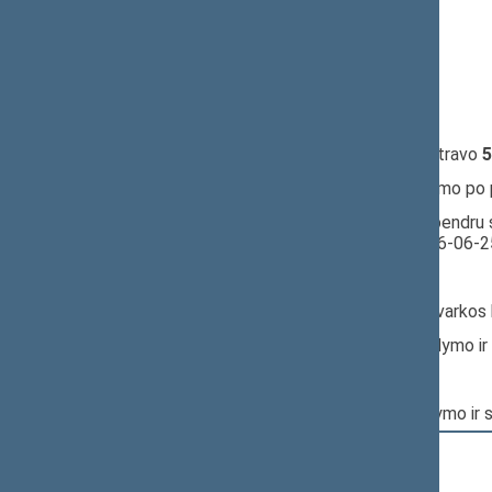
16:49:37
Kalbėjo
Alvydas Mockus
16:50:47
Kalbėjo
Julius Sabatauskas
16:50:55
Kalbėjo
Jaroslav Narkevič
16:51:48
Kalbėjo
Audrius Petrošius
16:52:34
Įvyko
registracija
(užsiregistravo
5
16:52:34
Įvyko
balsavimas
dėl pritarimo po
16:52:35
Įvyko balsavimas. Pritarta bendru 
Seimo posėdyje datą - 2026-06-2
Nr. XVP-1224(2):
Pagrindinis: Teisės ir teisėtvarko
Papildomas: Valstybės valdymo ir
Nr. XVP-1404:
Pagrindinis: Valstybės valdymo ir 