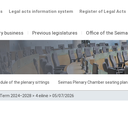
ts
Legal acts information system
Register of Legal Acts
ry business
I
Previous legislatures
I
Office of the Seim
dule of the plenary sittings
Seimas Plenary Chamber seating plan
Term 2024–2028
>
4 eilinė
>
05/07/2026