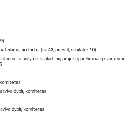
9
)
 pateikimo;
pritarta
(už
43
, prieš
4
, susilaikė
10
)
sutarimu pasiūlymui paskirti šių projektų preliminarią svarstymo
5
s komitetas
 savivaldybių komitetas
savivaldybių komitetas