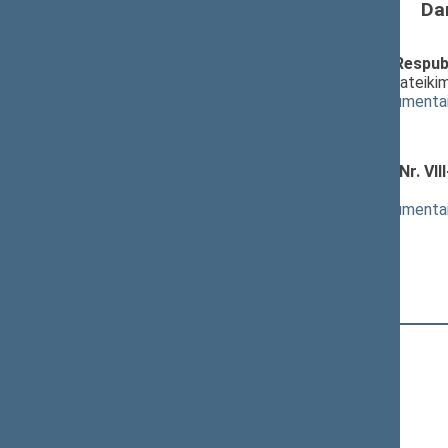
Da
Seimo statuto „Dėl Lietuvos Respubl
projektas (Nr. XVP-1224(2))
; pateiki
(
dokumento tekstas
,
susiję dokumenta
Pranešėjas(-ai):
Ligita Girskienė
Valstybės tarnybos įstatymo Nr. VII
pateikimas
(
dokumento tekstas
,
susiję dokumenta
Pranešėjas(-ai):
Ligita Girskienė
16:43:58
Kalbėjo
Jurgis Razma
16:44:56
Kalbėjo
Agnė Širinskienė
16:46:18
Kalbėjo
Giedrė Balčytytė
16:48:14
Kalbėjo
Linas Urmanavičius