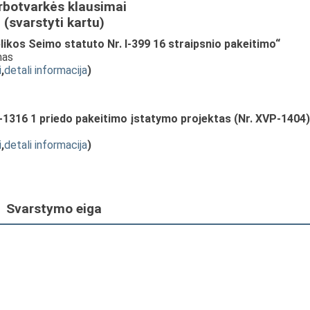
rbotvarkės klausimai
(svarstyti kartu)
ikos Seimo statuto Nr. I-399 16 straipsnio pakeitimo“
mas
i
,
detali informacija
)
I-1316 1 priedo pakeitimo įstatymo projektas (Nr. XVP-1404)
i
,
detali informacija
)
Svarstymo eiga