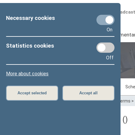
Scheduled broadcas
Necessary cookies
On
Seimas
I
Parliamenta
Statistics cookies
Off
Plenary sittings
More about cookies
Sitting in progress
Plenary sittings
Sche
Accept selected
Accept all
Home
>
Plenary sittings
>
Parliamentary terms
>
Darbotvarkės klausimas ()