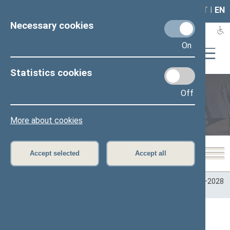
LAIS
RLA
LT
I
EN
Necessary cookies
On
Statistics cookies
Off
Plenary sittings
More about cookies
Accept selected
Accept all
Home
>
Plenary sittings
>
Parliamentary terms
>
Term 2024–2028
>
4 eilinė
>
06/11/2026
Darbotvarkės klausimas ()