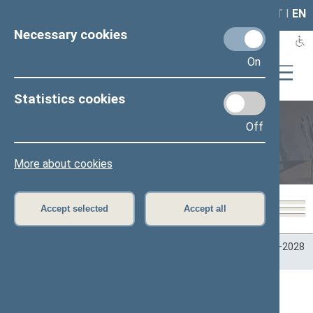
LAIS
RLA
LT
I
EN
Necessary cookies
On
Statistics cookies
Off
Plenary sittings
More about cookies
Accept selected
Accept all
Home
>
Plenary sittings
>
Parliamentary terms
>
Term 2024–2028
>
4 eilinė
>
06/11/2026
Darbotvarkės klausimas ()