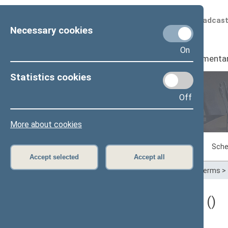
Scheduled broadcas
Necessary cookies
On
Seimas
I
Parliamenta
Statistics cookies
Off
Plenary sittings
More about cookies
Sitting in progress
Plenary sittings
Sche
Accept selected
Accept all
Home
>
Plenary sittings
>
Parliamentary terms
>
Darbotvarkės klausimas ()