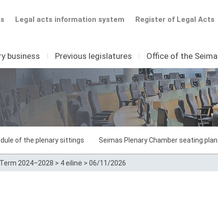
ts
Legal acts information system
Register of Legal Acts
ry business
I
Previous legislatures
I
Office of the Seim
dule of the plenary sittings
Seimas Plenary Chamber seating plan
Term 2024–2028
>
4 eilinė
>
06/11/2026