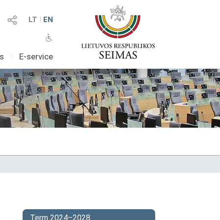
LT
I
EN
as
I
E-service
Term 2024–2028