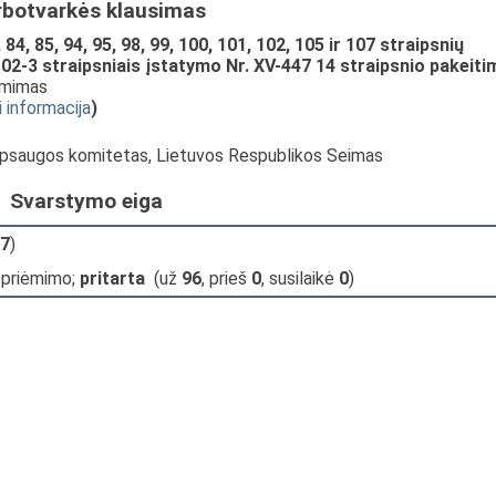
rbotvarkės klausimas
4, 85, 94, 95, 98, 99, 100, 101, 102, 105 ir 107 straipsnių
102-3 straipsniais įstatymo Nr. XV-447 14 straipsnio pakeiti
iėmimas
i informacija
)
 apsaugos komitetas, Lietuvos Respublikos Seimas
Svarstymo eiga
7
)
 priėmimo;
pritarta
(už
96
, prieš
0
, susilaikė
0
)