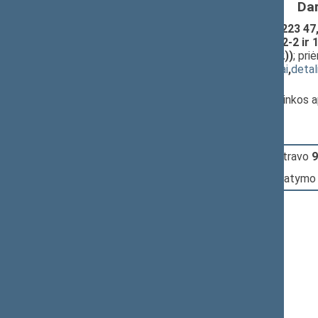
Da
Aplinkos apsaugos įstatymo Nr. I-2223 47, 8
pakeitimo ir Įstatymo papildymo 102-2 ir 
įstatymo projektas (Nr. XVP-1402(2))
; pr
(
dokumento tekstas
,
susiję dokumentai
,
detal
Pranešėjas(-ai):
Alvydas Mockus
, Komiteto narys, Aplinkos
14:55:40
Įvyko
registracija
(užsiregistravo
9
14:55:40
Įvyko
balsavimas
dėl šio įstatymo