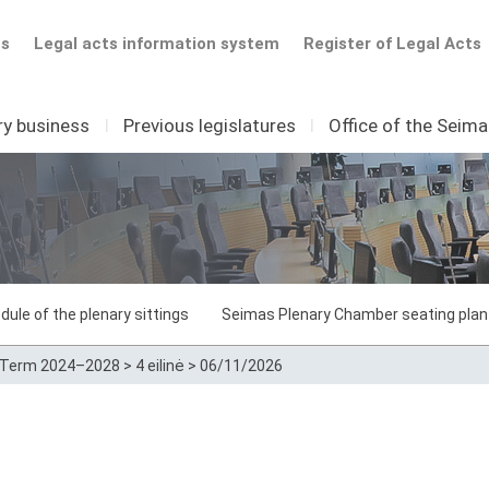
ts
Legal acts information system
Register of Legal Acts
ry business
I
Previous legislatures
I
Office of the Seim
dule of the plenary sittings
Seimas Plenary Chamber seating plan
Term 2024–2028
>
4 eilinė
>
06/11/2026