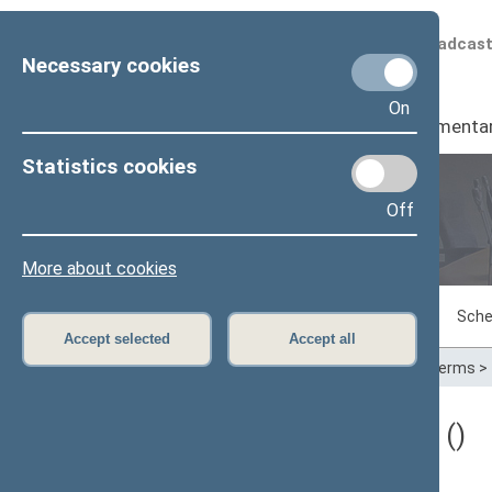
Scheduled broadcas
Necessary cookies
On
Seimas
I
Parliamenta
Statistics cookies
Off
Plenary sittings
More about cookies
Sitting in progress
Plenary sittings
Sche
Accept selected
Accept all
Home
>
Plenary sittings
>
Parliamentary terms
>
Darbotvarkės klausimas ()