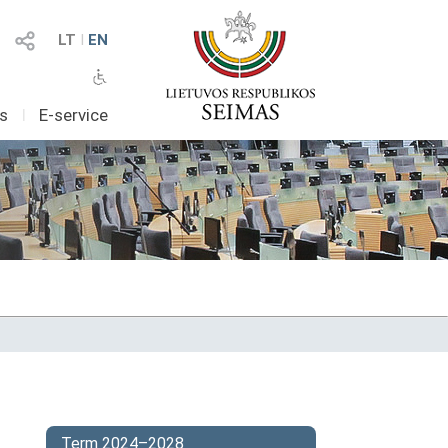
LT
I
EN
as
I
E-service
Term 2024–2028