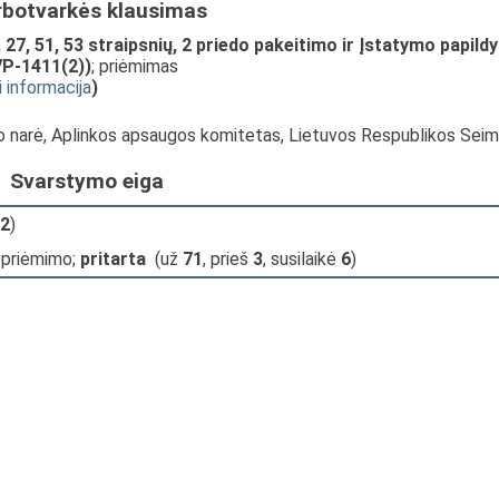
rbotvarkės klausimas
, 27, 51, 53 straipsnių, 2 priedo pakeitimo ir Įstatymo papil
VP-1411(2))
; priėmimas
i informacija
)
o narė, Aplinkos apsaugos komitetas, Lietuvos Respublikos Sei
Svarstymo eiga
2
)
 priėmimo;
pritarta
(už
71
, prieš
3
, susilaikė
6
)