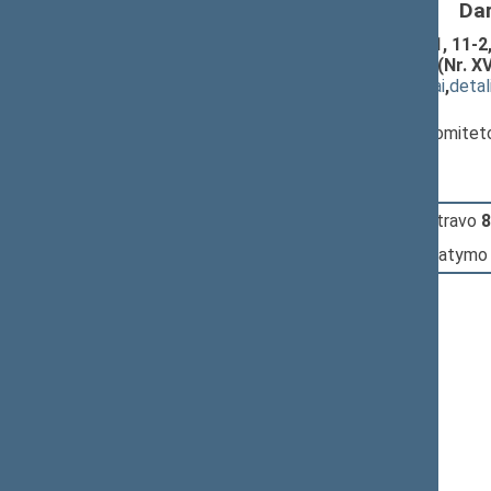
Da
Statybos įstatymo Nr. I-1240 2, 11-1, 11-2
51-1 straipsniu įstatymo projektas (Nr. X
(
dokumento tekstas
,
susiję dokumentai
,
detal
Pranešėjas(-ai):
Dalia Asanavičiūtė-Gružauskienė
, Komitet
15:01:51
Įvyko
registracija
(užsiregistravo
8
15:01:51
Įvyko
balsavimas
dėl šio įstatymo