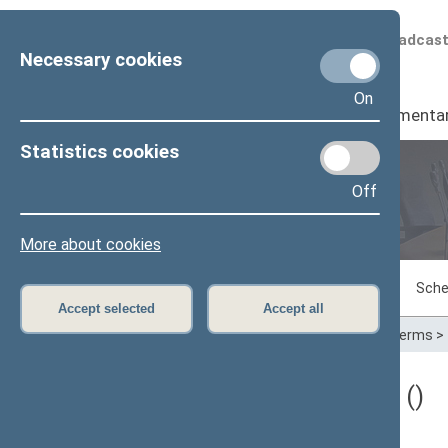
Scheduled broadcas
Necessary cookies
On
Seimas
I
Parliamenta
Statistics cookies
Off
Plenary sittings
More about cookies
Sitting in progress
Plenary sittings
Sche
Accept selected
Accept all
Home
>
Plenary sittings
>
Parliamentary terms
>
Darbotvarkės klausimas ()