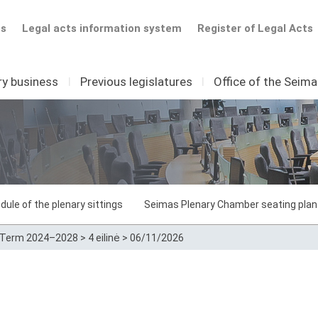
ts
Legal acts information system
Register of Legal Acts
ry business
I
Previous legislatures
I
Office of the Seim
dule of the plenary sittings
Seimas Plenary Chamber seating plan
Term 2024–2028
>
4 eilinė
>
06/11/2026