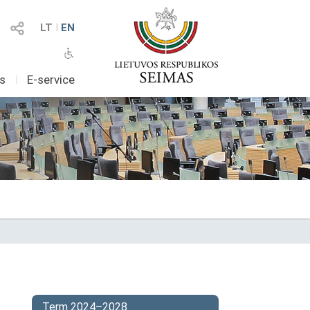
LT
I
EN
as
I
E-service
Term 2024–2028