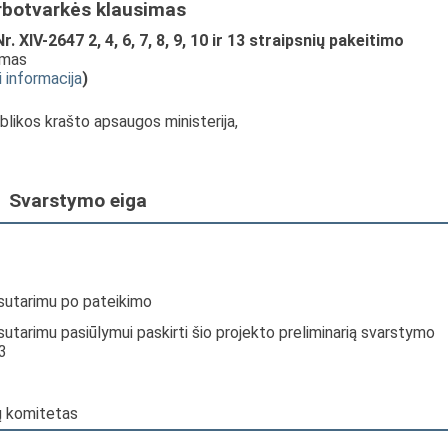
rbotvarkės klausimas
IV-2647 2, 4, 6, 7, 8, 9, 10 ir 13 straipsnių pakeitimo
imas
i informacija
)
blikos krašto apsaugos ministerija,
Svarstymo eiga
 sutarimu po pateikimo
sutarimu pasiūlymui paskirti šio projekto preliminarią svarstymo
3
jų komitetas