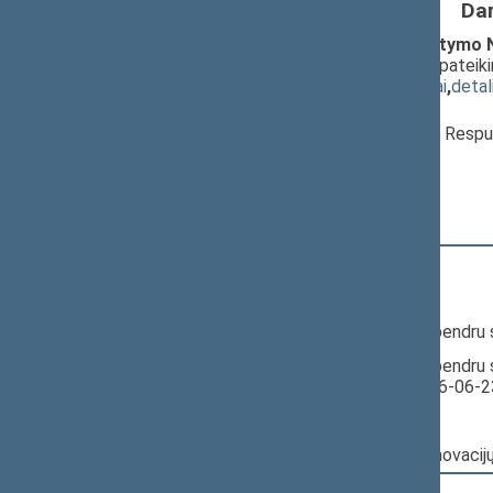
Da
Gynybos ir saugumo pramonės įstatymo Nr. X
įstatymo projektas (Nr. XVP-1592)
; pateik
(
dokumento tekstas
,
susiję dokumentai
,
detal
Pranešėjas(-ai):
Robertas Kaunas
, Ministras, Lietuvos Respu
Vitalija Zumerienė
, Viceministrė,
Karolis Aleksa
, Viceministras
15:30:57
Kalbėjo
Valdas Rakutis
15:33:07
Kalbėjo
Karolis Podolskis
15:34:48
Įvyko balsavimas. Pritarta bendru
15:34:49
Įvyko balsavimas. Pritarta bendru 
Seimo posėdyje datą - 2026-06-2
Nr. XVP-1592:
Pagrindinis: Ekonomikos ir inovaci