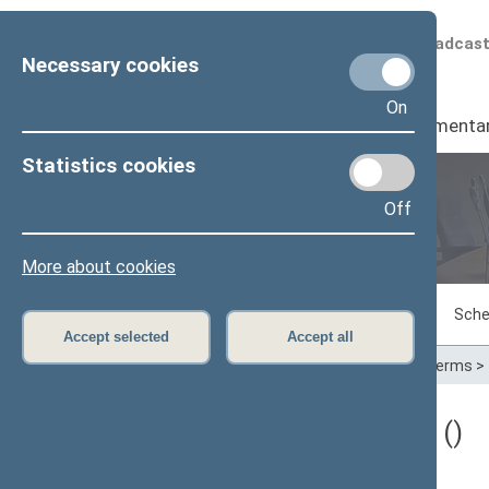
Scheduled broadcas
Necessary cookies
On
Seimas
I
Parliamenta
Statistics cookies
Off
Plenary sittings
More about cookies
Sitting in progress
Plenary sittings
Sche
Accept selected
Accept all
Home
>
Plenary sittings
>
Parliamentary terms
>
Darbotvarkės klausimas ()