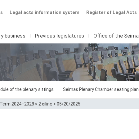
ts
Legal acts information system
Register of Legal Acts
ry business
I
Previous legislatures
I
Office of the Seim
dule of the plenary sittings
Seimas Plenary Chamber seating plan
Term 2024–2028
>
2 eilinė
>
05/20/2025