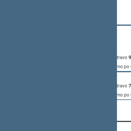
10:59:05
Kalbėjo
Linas Kukuraitis
11:05:08
Kalbėjo
Valdas Rakutis
11:08:25
Kalbėjo
Daiva Ulbinaitė
13:28:21
Kalbėjo
Laurynas Šedvydis
13:29:46
Kalbėjo
Laurynas Šedvydis
13:30:43
Kalbėjo
Ignas Vėgėlė
13:31:59
Įvyko
registracija
(užsiregistravo
9
13:31:59
Įvyko
balsavimas
dėl pritarimo po
13:34:21
Kalbėjo
Linas Kukuraitis
13:34:56
Įvyko
registracija
(užsiregistravo
7
13:34:56
Įvyko
balsavimas
dėl pritarimo po