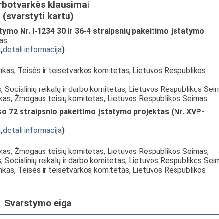
rbotvarkės klausimai
(svarstyti kartu)
tymo Nr. I-1234 30 ir 36-4 straipsnių pakeitimo įstatymo
mas
i
,
detali informacija
)
inkas, Teisės ir teisėtvarkos komitetas, Lietuvos Respublikos
, Socialinių reikalų ir darbo komitetas, Lietuvos Respublikos Sei
nkas, Žmogaus teisių komitetas, Lietuvos Respublikos Seimas
o 72 straipsnio pakeitimo įstatymo projektas (Nr. XVP-
i
,
detali informacija
)
nkas, Žmogaus teisių komitetas, Lietuvos Respublikos Seimas,
, Socialinių reikalų ir darbo komitetas, Lietuvos Respublikos Sei
inkas, Teisės ir teisėtvarkos komitetas, Lietuvos Respublikos
Svarstymo eiga