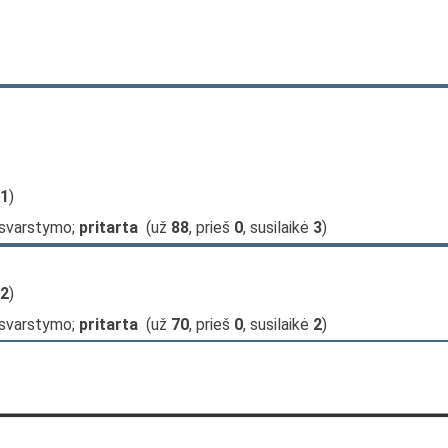
1
)
 svarstymo;
pritarta
(už
88
, prieš
0
, susilaikė
3
)
2
)
 svarstymo;
pritarta
(už
70
, prieš
0
, susilaikė
2
)