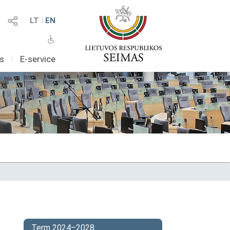
LT
I
EN
as
I
E-service
Term 2024–2028