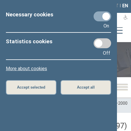
LAIS
RLA
LT
I
EN
Necessary cookies
On
Statistics cookies
Off
Plenary sittings
More about cookies
Accept selected
Accept all
Home
>
Plenary sittings
>
Parliamentary terms
>
Term 1996–2000
>
3 eilinė
>
10/14/1997
Darbotvarkės klausimas (10/14/1997)