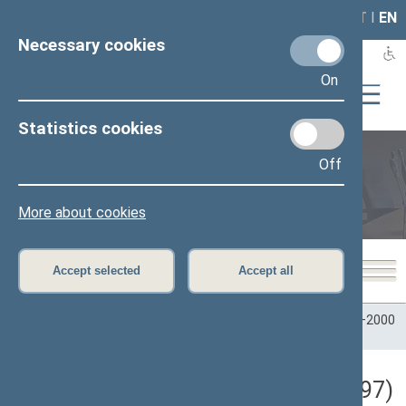
LAIS
RLA
LT
I
EN
Necessary cookies
On
Statistics cookies
Off
Plenary sittings
More about cookies
Accept selected
Accept all
Home
>
Plenary sittings
>
Parliamentary terms
>
Term 1996–2000
>
3 eilinė
>
10/14/1997
Darbotvarkės klausimas (10/14/1997)