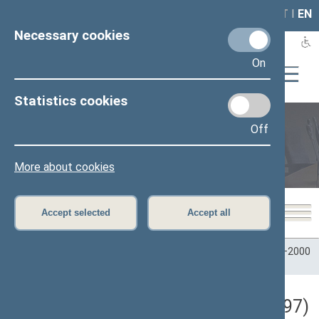
LAIS
RLA
LT
I
EN
Necessary cookies
On
Statistics cookies
Off
Plenary sittings
More about cookies
Accept selected
Accept all
Home
>
Plenary sittings
>
Parliamentary terms
>
Term 1996–2000
>
3 eilinė
>
10/14/1997
Darbotvarkės klausimas (10/14/1997)