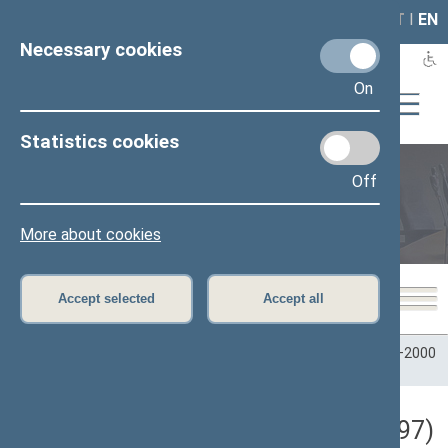
LAIS
RLA
LT
I
EN
Necessary cookies
On
Statistics cookies
Off
Plenary sittings
More about cookies
Accept selected
Accept all
Home
>
Plenary sittings
>
Parliamentary terms
>
Term 1996–2000
>
3 eilinė
>
10/14/1997
Darbotvarkės klausimas (10/14/1997)