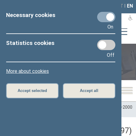
LAIS
RLA
LT
I
EN
Necessary cookies
On
Statistics cookies
Off
Plenary sittings
More about cookies
Accept selected
Accept all
Home
>
Plenary sittings
>
Parliamentary terms
>
Term 1996–2000
>
3 eilinė
>
10/14/1997
Darbotvarkės klausimas (10/14/1997)