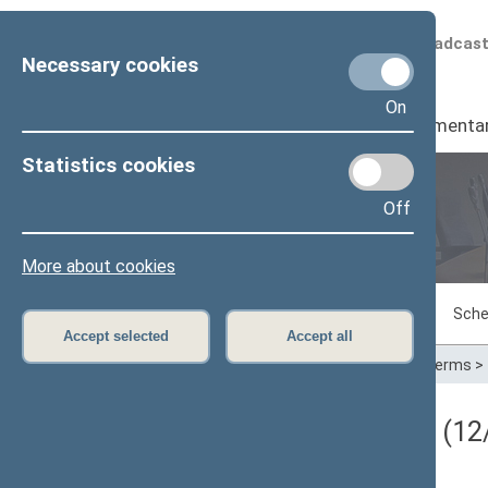
Scheduled broadcas
Necessary cookies
On
Seimas
I
Parliamenta
Statistics cookies
Off
Plenary sittings
More about cookies
Sitting in progress
Plenary sittings
Sche
Accept selected
Accept all
Home
>
Plenary sittings
>
Parliamentary terms
>
Darbotvarkės klausimas (12