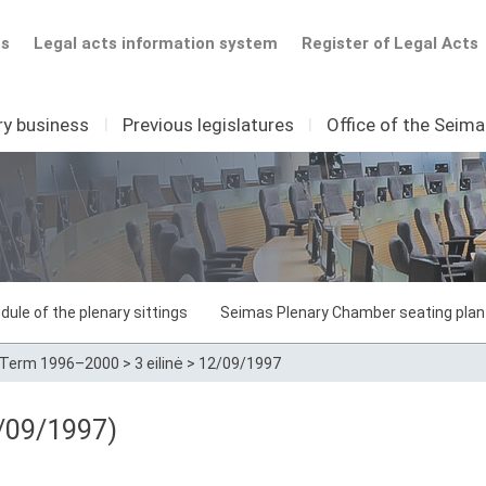
ts
Legal acts information system
Register of Legal Acts
ry business
I
Previous legislatures
I
Office of the Seim
dule of the plenary sittings
Seimas Plenary Chamber seating plan
Term 1996–2000
>
3 eilinė
>
12/09/1997
/09/1997)