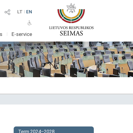
LT
I
EN
as
I
E-service
Term 2024–2028