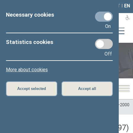
LAIS
RLA
LT
I
EN
Necessary cookies
On
Statistics cookies
Off
Plenary sittings
More about cookies
Accept selected
Accept all
Home
>
Plenary sittings
>
Parliamentary terms
>
Term 1996–2000
>
3 eilinė
>
12/09/1997
Darbotvarkės klausimas (12/09/1997)