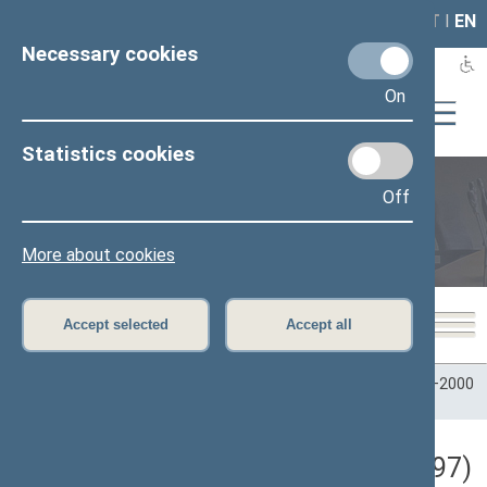
LAIS
RLA
LT
I
EN
Necessary cookies
On
Statistics cookies
Off
Plenary sittings
More about cookies
Accept selected
Accept all
Home
>
Plenary sittings
>
Parliamentary terms
>
Term 1996–2000
>
3 eilinė
>
12/09/1997
Darbotvarkės klausimas (12/09/1997)