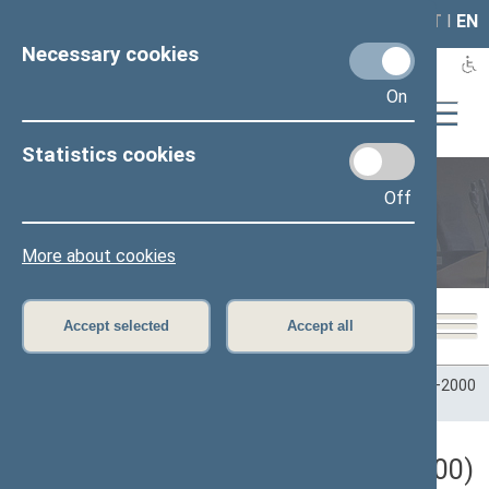
LAIS
RLA
LT
I
EN
Necessary cookies
On
Statistics cookies
Off
Plenary sittings
More about cookies
Accept selected
Accept all
Home
>
Plenary sittings
>
Parliamentary terms
>
Term 1996–2000
>
8 eilinė
>
06/06/2000
Darbotvarkės klausimas (06/06/2000)