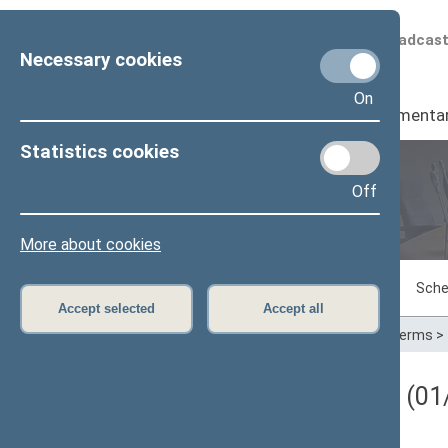
Scheduled broadcas
Necessary cookies
On
Seimas
I
Parliamenta
Statistics cookies
Off
Plenary sittings
More about cookies
Sitting in progress
Plenary sittings
Sche
Accept selected
Accept all
Home
>
Plenary sittings
>
Parliamentary terms
>
Darbotvarkės klausimas (01