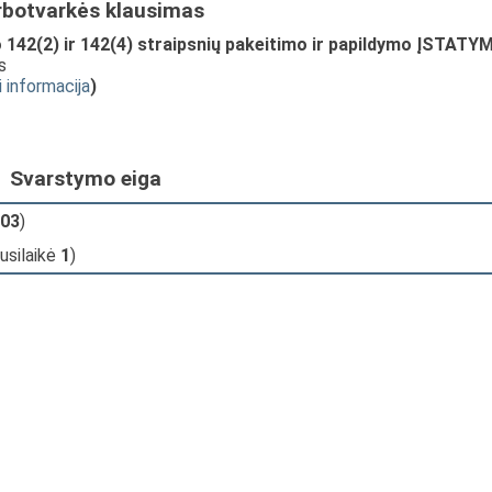
rbotvarkės klausimas
 142(2) ir 142(4) straipsnių pakeitimo ir papildymo ĮSTATY
s
i informacija
)
Svarstymo eiga
03
)
susilaikė
1
)