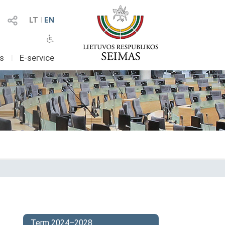
LT
I
EN
as
I
E-service
Term 2024–2028