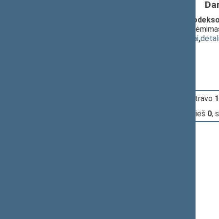
Da
Administracinių teisės pažeidimų kodekso
PROJEKTAS (Nr. IXP-1002(3SP))
; priėmima
(
dokumento tekstas
,
susiję dokumentai
,
detal
Pranešėjas(-ai):
Aloyzas Sakalas
15:28:42
Įvyko
registracija
(užsiregistravo
1
15:29:18
Įvyko
balsavimas
(už
86
, prieš
0
, 