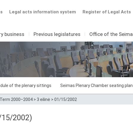
ts
Legal acts information system
Register of Legal Acts
ry business
I
Previous legislatures
I
Office of the Seim
dule of the plenary sittings
Seimas Plenary Chamber seating plan
Term 2000–2004
>
3 eilinė
>
01/15/2002
/15/2002)