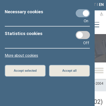
LAIS
RLA
LT
I
EN
Necessary cookies
On
Statistics cookies
Off
Plenary sittings
More about cookies
Accept selected
Accept all
Home
>
Plenary sittings
>
Parliamentary terms
>
Term 2000–2004
>
3 eilinė
>
01/15/2002
Darbotvarkės klausimas (01/15/2002)