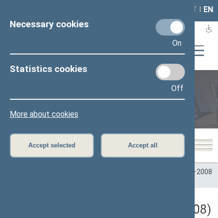
LAIS
RLA
LT
I
EN
Necessary cookies
On
Statistics cookies
Off
Plenary sittings
More about cookies
Accept selected
Accept all
Home
>
Plenary sittings
>
Parliamentary terms
>
Term 2004–2008
>
8 eilinė
>
05/22/2008
Darbotvarkės klausimas (05/22/2008)