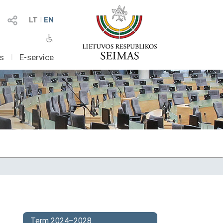
LT
I
EN
as
I
E-service
Term 2024–2028