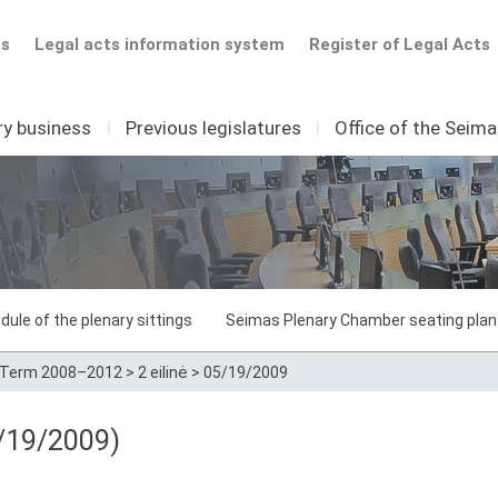
ts
Legal acts information system
Register of Legal Acts
ry business
I
Previous legislatures
I
Office of the Seim
dule of the plenary sittings
Seimas Plenary Chamber seating plan
Term 2008–2012
>
2 eilinė
>
05/19/2009
/19/2009)