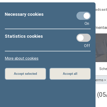
Scheduled broadcas
Necessary cookies
On
Seimas
I
Parliamenta
Statistics cookies
Off
Plenary sittings
More about cookies
Sitting in progress
Plenary sittings
Sche
Accept selected
Accept all
Home
>
Plenary sittings
>
Parliamentary terms
>
Darbotvarkės klausimas (05