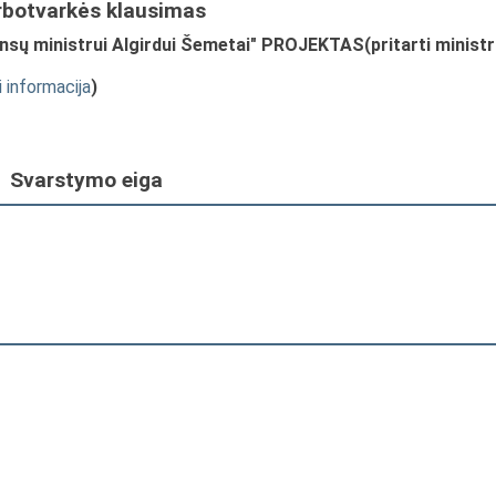
rbotvarkės klausimas
nsų ministrui Algirdui Šemetai" PROJEKTAS(pritarti minist
i informacija
)
Svarstymo eiga