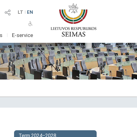
LT
I
EN
as
I
E-service
Term 2024–2028