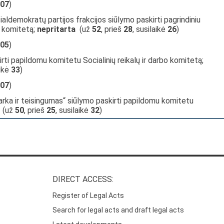
07
)
aldemokratų partijos frakcijos siūlymo paskirti pagrindiniu
o komitetą;
nepritarta
(už
52
, prieš
28
, susilaikė
26
)
05
)
rti papildomu komitetu Socialinių reikalų ir darbo komitetą;
aikė
33
)
07
)
arka ir teisingumas“ siūlymo paskirti papildomu komitetu
(už
50
, prieš
25
, susilaikė
32
)
DIRECT ACCESS:
Register of Legal Acts
Search for legal acts and draft legal acts