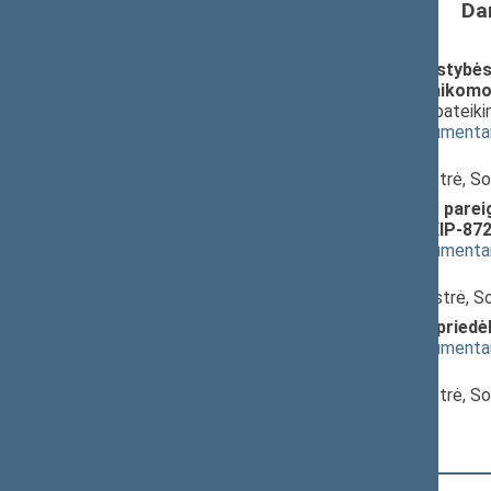
Da
Valstybės politikų, teisėjų, valstyb
(atlyginimo) bazinio dydžio, taiko
PROJEKTAS (Nr. XIP-792(2))
; pateik
(
dokumento tekstas
,
susiję dokumenta
Pranešėjas(-ai):
Audra Mikalauskaitė
, viceministrė, S
Valstybės politikų ir valstybės par
ĮSTATYMO PROJEKTAS (Nr. XIP-872
(
dokumento tekstas
,
susiję dokumenta
Pranešėjas(-ai):
Audra Mikalauskaitė
, viiceministrė, 
Teisėjų atlyginimų įsatatymo prie
(
dokumento tekstas
,
susiję dokumenta
Pranešėjas(-ai):
Audra Mikalauskaitė
, viceministrė, S