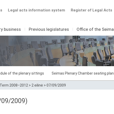
ts
Legal acts information system
Register of Legal Acts
ry business
I
Previous legislatures
I
Office of the Seim
dule of the plenary sittings
Seimas Plenary Chamber seating plan
Term 2008–2012
>
2 eilinė
>
07/09/2009
/09/2009)