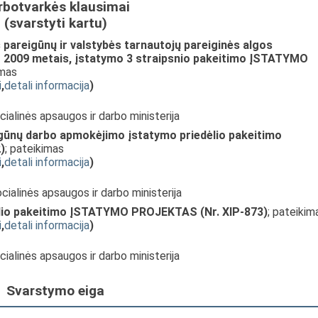
rbotvarkės klausimai
(svarstyti kartu)
ės pareigūnų ir valstybės tarnautojų pareiginės algos
mo 2009 metais, įstatymo 3 straipsnio pakeitimo ĮSTATYMO
imas
i
,
detali informacija
)
ocialinės apsaugos ir darbo ministerija
eigūnų darbo apmokėjimo įstatymo priedėlio pakeitimo
)
; pateikimas
i
,
detali informacija
)
Socialinės apsaugos ir darbo ministerija
dėlio pakeitimo ĮSTATYMO PROJEKTAS (Nr. XIP-873)
; pateikim
i
,
detali informacija
)
ocialinės apsaugos ir darbo ministerija
Svarstymo eiga