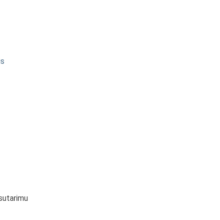
is
 sutarimu