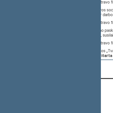
11:34:01
Įvyko
registracija
(užsiregistravo
1
11:34:01
Įvyko
balsavimas
dėl Lietuvos soci
komitetu Socialinių reikalų ir darb
11:36:02
Įvyko
registracija
(užsiregistravo
1
11:36:02
Įvyko
balsavimas
dėl siūlymo paski
nepritarta
(už
50
, prieš
20
, susil
11:36:55
Įvyko
registracija
(užsiregistravo
1
11:36:55
Įvyko
balsavimas
dėl frakcijos „Tv
Ekonomikos komitetą;
nepritarta
CONTACTS:
Gedimino pr. 53, LT-01109 Vilnius,
Lithuania
+370 5 239 6060