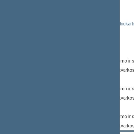
11:10:54
Kalbėjo
Kęstutis Daukšys
11:12:57
Kalbėjo
Petras Gražulis
11:15:02
Kalbėjo
Vytenis Povilas Andriukait
11:17:28
Kalbėjo
Artūras Melianas
11:18:51
Kalbėjo
Andrius Šedžius
Nr. XIP-792(2):
Pagrindinis: Valstybės valdymo ir 
Papildomas: Teisės ir teisėtvarko
Nr. XIP-872:
Pagrindinis: Valstybės valdymo ir 
Papildomas: Teisės ir teisėtvarko
Nr. XIP-873:
Pagrindinis: Valstybės valdymo ir 
Papildomas: Teisės ir teisėtvarko