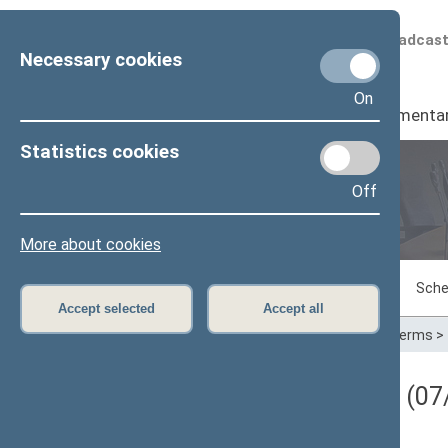
Scheduled broadcas
Necessary cookies
On
Seimas
I
Parliamenta
Statistics cookies
Off
Plenary sittings
More about cookies
Sitting in progress
Plenary sittings
Sche
Accept selected
Accept all
Home
>
Plenary sittings
>
Parliamentary terms
>
Darbotvarkės klausimas (07