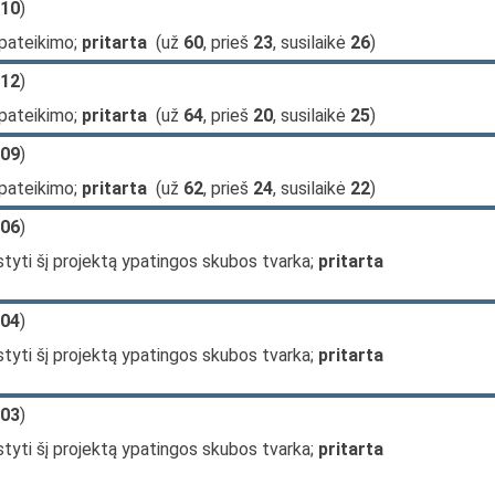
10
)
 pateikimo;
pritarta
(už
60
, prieš
23
, susilaikė
26
)
12
)
 pateikimo;
pritarta
(už
64
, prieš
20
, susilaikė
25
)
09
)
 pateikimo;
pritarta
(už
62
, prieš
24
, susilaikė
22
)
06
)
tyti šį projektą ypatingos skubos tvarka;
pritarta
04
)
tyti šį projektą ypatingos skubos tvarka;
pritarta
03
)
tyti šį projektą ypatingos skubos tvarka;
pritarta