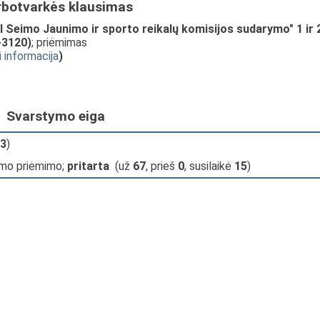
rbotvarkės klausimas
Seimo Jaunimo ir sporto reikalų komisijos sudarymo" 1 ir 
-3120)
; priėmimas
i informacija
)
Svarstymo eiga
3
)
imo priėmimo;
pritarta
(už
67
, prieš
0
, susilaikė
15
)