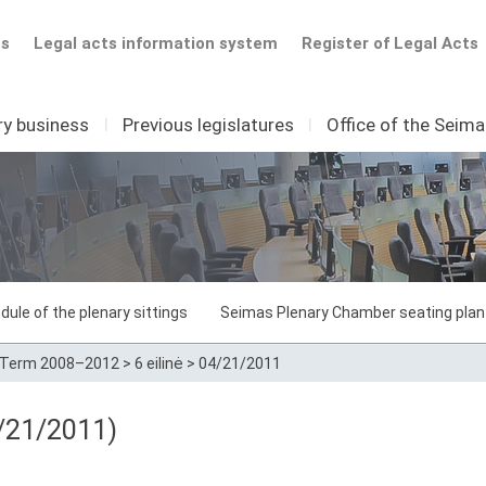
ts
Legal acts information system
Register of Legal Acts
ry business
I
Previous legislatures
I
Office of the Seim
dule of the plenary sittings
Seimas Plenary Chamber seating plan
Term 2008–2012
>
6 eilinė
>
04/21/2011
/21/2011)