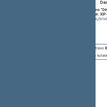
Da
Seimo NUTARIMO dėl Seimo nutarimo "Dėl 
straipsnių pakeitimo PROJEKTAS (Nr. XIP
(
dokumento tekstas
,
susiję dokumentai
,
detal
Pranešėjas(-ai):
Irena Degutienė
11:56:53
Įvyko
registracija
(užsiregistravo
8
11:56:53
Įvyko
balsavimas
dėl Seimo nutar