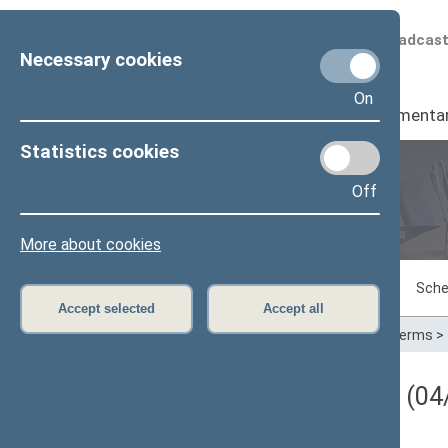
Scheduled broadcas
Necessary cookies
On
Seimas
I
Parliamenta
Statistics cookies
Off
Plenary sittings
More about cookies
Sitting in progress
Plenary sittings
Sche
Accept selected
Accept all
Home
>
Plenary sittings
>
Parliamentary terms
>
Darbotvarkės klausimas (04