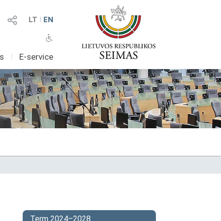
LT
I
EN
as
I
E-service
Term 2024–2028