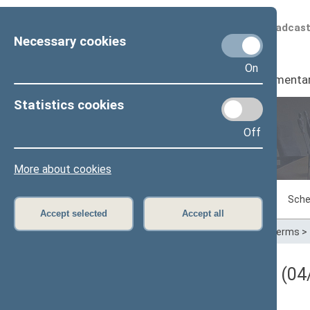
Scheduled broadcas
Necessary cookies
On
Seimas
I
Parliamenta
Statistics cookies
Off
Plenary sittings
More about cookies
Sitting in progress
Plenary sittings
Sche
Accept selected
Accept all
Home
>
Plenary sittings
>
Parliamentary terms
>
Darbotvarkės klausimas (04