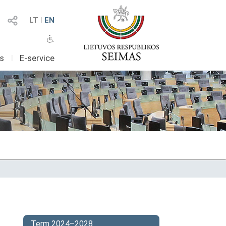
LT
I
EN
as
I
E-service
Term 2024–2028