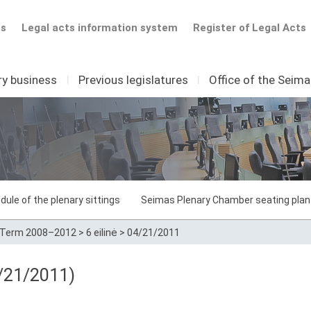
ts
Legal acts information system
Register of Legal Acts
ry business
I
Previous legislatures
I
Office of the Seim
dule of the plenary sittings
Seimas Plenary Chamber seating plan
Term 2008–2012
>
6 eilinė
>
04/21/2011
/21/2011)