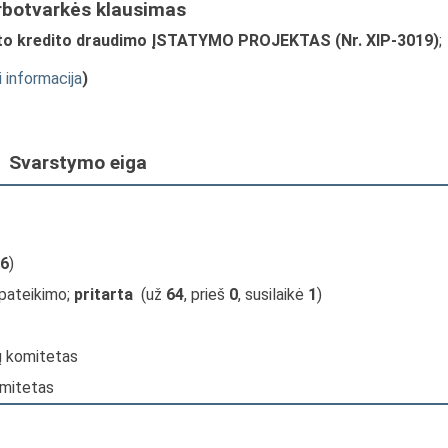
rbotvarkės klausimas
porto kredito draudimo ĮSTATYMO PROJEKTAS (Nr. XIP-3019)
;
i informacija
)
Svarstymo eiga
6
)
 pateikimo;
pritarta
(už
64
, prieš
0
, susilaikė
1
)
jų komitetas
omitetas