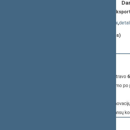
Da
Valstybės specialiųjų garantijų dėl eks
pateikimas
(
dokumento tekstas
,
susiję dokumentai
,
detal
Pranešėjas(-ai):
Daumantas Lapinskas (viceministras)
16:00:20
Kalbėjo
Andrius Šedžius
16:01:40
Kalbėjo
Saulius Bucevičius
16:05:43
Įvyko
registracija
(užsiregistravo
6
16:05:43
Įvyko
balsavimas
dėl pritarimo po
Nr. XIP-3019:
Pagrindinis: Ekonomikos ir inovaci
Papildomas: Biudžeto ir finansų k