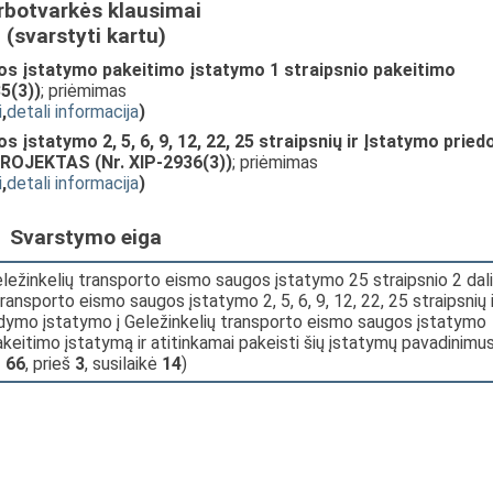
rbotvarkės klausimai
(svarstyti kartu)
os įstatymo pakeitimo įstatymo 1 straipsnio pakeitimo
5(3))
; priėmimas
i
,
detali informacija
)
 įstatymo 2, 5, 6, 9, 12, 22, 25 straipsnių ir Įstatymo pried
ROJEKTAS (Nr. XIP-2936(3))
; priėmimas
i
,
detali informacija
)
Svarstymo eiga
ležinkelių transporto eismo saugos įstatymo 25 straipsnio 2 dal
transporto eismo saugos įstatymo 2, 5, 6, 9, 12, 22, 25 straipsnių i
ldymo įstatymo į Geležinkelių transporto eismo saugos įstatymo
keitimo įstatymą ir atitinkamai pakeisti šių įstatymų pavadinimus
ž
66
, prieš
3
, susilaikė
14
)