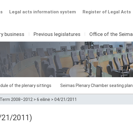
ts
Legal acts information system
Register of Legal Acts
ry business
I
Previous legislatures
I
Office of the Seim
dule of the plenary sittings
Seimas Plenary Chamber seating plan
Term 2008–2012
>
6 eilinė
>
04/21/2011
/21/2011)