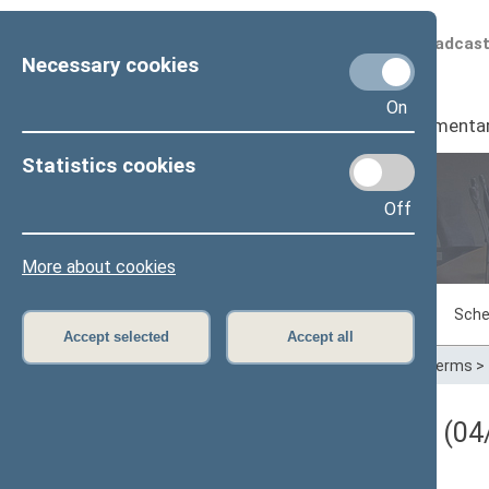
Scheduled broadcas
Necessary cookies
On
Seimas
I
Parliamenta
Statistics cookies
Off
Plenary sittings
More about cookies
Sitting in progress
Plenary sittings
Sche
Accept selected
Accept all
Home
>
Plenary sittings
>
Parliamentary terms
>
Darbotvarkės klausimas (04