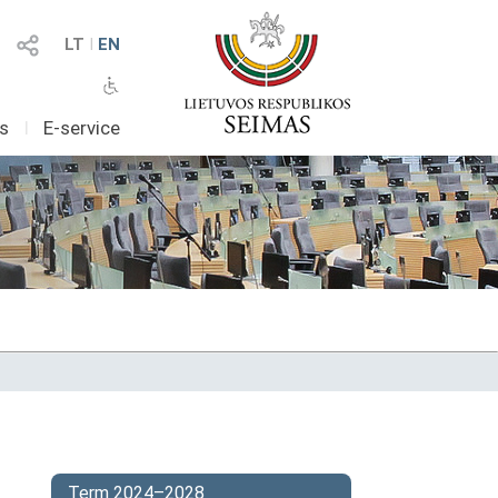
LT
I
EN
as
I
E-service
Term 2024–2028