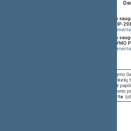
Da
Geležinkelių transporto eismo saug
ĮSTATYMO PROJEKTAS (Nr. XIP-293
(
dokumento tekstas
,
susiję dokumenta
Geležinkelių transporto eismo saugos
pakeitimo ir papildymo ĮSTATYMO P
(
dokumento tekstas
,
susiję dokumenta
11:31:40
Įvyko
balsavimas
dėl pasiūlymo Ge
pakeitimą perkelti iš Geležinkelių 
Įstatymo priedo pakeitimo ir papi
pakeitimo įstatymo 1 straipsnio pa
straipsnių numeraciją;
pritarta
(u