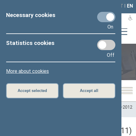
LAIS
RLA
LT
I
EN
Necessary cookies
On
Statistics cookies
Off
Plenary sittings
More about cookies
Accept selected
Accept all
Home
>
Plenary sittings
>
Parliamentary terms
>
Term 2008–2012
>
6 eilinė
>
04/26/2011
Darbotvarkės klausimas (04/26/2011)