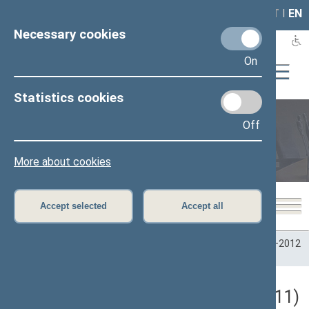
LAIS
RLA
LT
I
EN
Necessary cookies
On
Statistics cookies
Off
Plenary sittings
More about cookies
Accept selected
Accept all
Home
>
Plenary sittings
>
Parliamentary terms
>
Term 2008–2012
>
6 eilinė
>
04/26/2011
Darbotvarkės klausimas (04/26/2011)