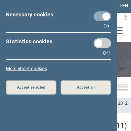
LAIS
RLA
LT
I
EN
Necessary cookies
On
Statistics cookies
Off
Plenary sittings
More about cookies
Accept selected
Accept all
Home
>
Plenary sittings
>
Parliamentary terms
>
Term 2008–2012
>
6 eilinė
>
05/10/2011
Darbotvarkės klausimas (05/10/2011)