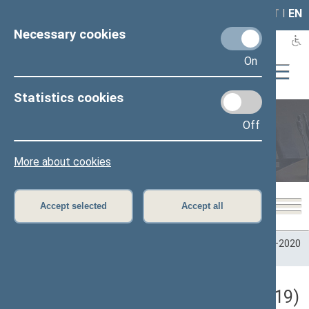
LAIS
RLA
LT
I
EN
Necessary cookies
On
Statistics cookies
Off
Plenary sittings
More about cookies
Accept selected
Accept all
Home
>
Plenary sittings
>
Parliamentary terms
>
Term 2016–2020
>
7 eilinė
>
12/17/2019
Darbotvarkės klausimas (12/17/2019)