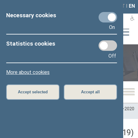
LAIS
RLA
LT
I
EN
Necessary cookies
On
Statistics cookies
Off
Plenary sittings
More about cookies
Accept selected
Accept all
Home
>
Plenary sittings
>
Parliamentary terms
>
Term 2016–2020
>
7 eilinė
>
12/17/2019
Darbotvarkės klausimas (12/17/2019)