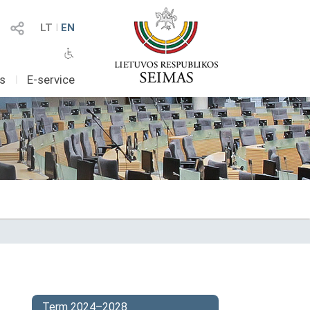
LT
I
EN
as
I
E-service
Term 2024–2028