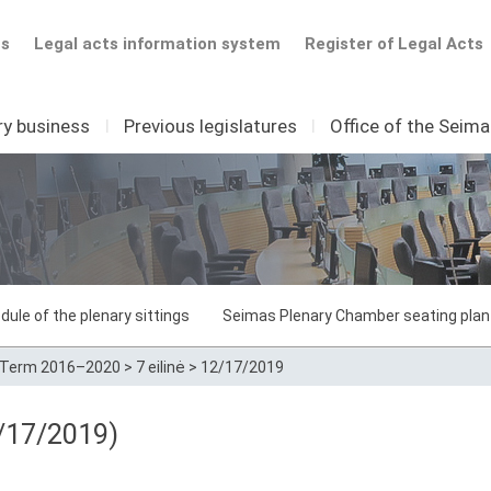
ts
Legal acts information system
Register of Legal Acts
ry business
I
Previous legislatures
I
Office of the Seim
dule of the plenary sittings
Seimas Plenary Chamber seating plan
Term 2016–2020
>
7 eilinė
>
12/17/2019
/17/2019)