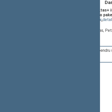
Da
Seimo protokolinio nutarimo projektas+ iš
socialinio draudimo pensijų įstatymo pake
(
dokumento tekstas
,
susiję dokumentai
,
detal
Pranešėjas(-ai):
Petras Čimbaras
, Komisijos pirmininkas, Pe
19:20:26
Įvyko balsavimas. Pritarta bendru s
19:20:28
Kalbėjo
Kęstutis Masiulis