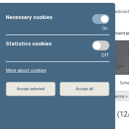
Scheduled broadcas
Necessary cookies
On
Seimas
I
Parliamenta
Statistics cookies
Off
Plenary sittings
More about cookies
Sitting in progress
Plenary sittings
Sche
Accept selected
Accept all
Home
>
Plenary sittings
>
Parliamentary terms
>
Darbotvarkės klausimas (12