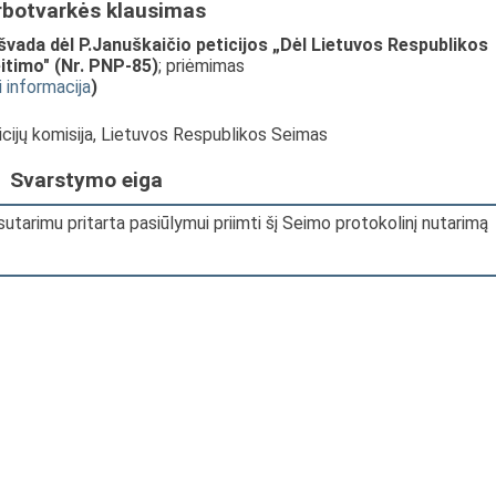
rbotvarkės klausimas
vada dėl P.Januškaičio peticijos „Dėl Lietuvos Respublikos
itimo" (Nr. PNP-85)
; priėmimas
i informacija
)
ticijų komisija, Lietuvos Respublikos Seimas
Svarstymo eiga
utarimu pritarta pasiūlymui priimti šį Seimo protokolinį nutarimą