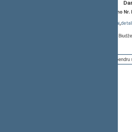
Da
Gyventojų pajamų mokesčio įstatymo Nr. IX
4912(2))
; svarstymas
(
dokumento tekstas
,
susiję dokumentai
,
detal
Pranešėjas(-ai):
Mykolas Majauskas
, Komiteto narys, Biudž
14:37:33
Įvyko balsavimas. Pritarta bendru