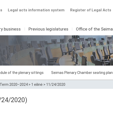
ts
Legal acts information system
Register of Legal Acts
ry business
I
Previous legislatures
I
Office of the Seim
dule of the plenary sittings
Seimas Plenary Chamber seating plan
Term 2020–2024
>
1 eilinė
>
11/24/2020
/24/2020)