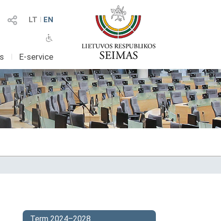
LT
I
EN
as
I
E-service
Term 2024–2028