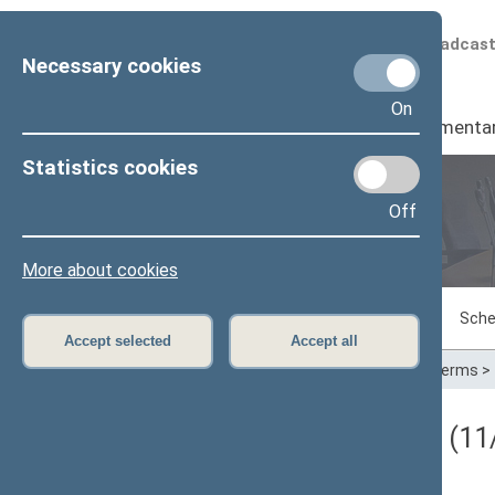
Scheduled broadcas
Necessary cookies
On
Seimas
I
Parliamenta
Statistics cookies
Off
Plenary sittings
More about cookies
Sitting in progress
Plenary sittings
Sche
Accept selected
Accept all
Home
>
Plenary sittings
>
Parliamentary terms
>
Darbotvarkės klausimas (11