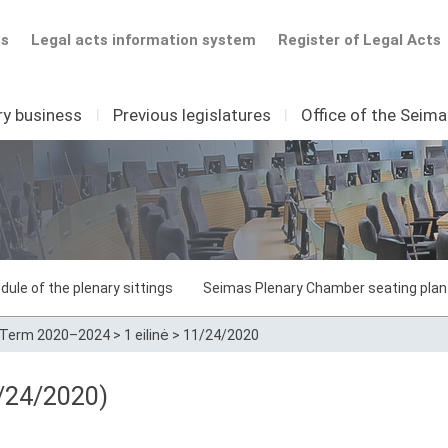
ts
Legal acts information system
Register of Legal Acts
ry business
I
Previous legislatures
I
Office of the Seim
dule of the plenary sittings
Seimas Plenary Chamber seating plan
Term 2020–2024
>
1 eilinė
>
11/24/2020
/24/2020)