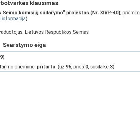
rbotvarkės klausimas
 Seimo komisijų sudarymo“ projektas (Nr. XIVP-40)
; priėmi
i informacija
)
avaduotojas, Lietuvos Respublikos Seimas
Svarstymo eiga
9
)
tarimo priėmimo;
pritarta
(už
96
, prieš
0
, susilaikė
3
)