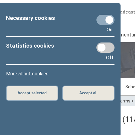
Scheduled broadcas
Necessary cookies
On
Seimas
I
Parliamenta
Statistics cookies
Off
Plenary sittings
More about cookies
Sitting in progress
Plenary sittings
Sche
Accept selected
Accept all
Home
>
Plenary sittings
>
Parliamentary terms
>
Darbotvarkės klausimas (11