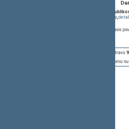
Da
Seimo nutarimo „Dėl Lietuvos Respublikos
(
dokumento tekstas
,
susiję dokumentai
,
detal
Pranešėjas(-ai):
Jurgis Razma
, Seimo Pirmininko pirmasis p
15:04:56
Įvyko
registracija
(užsiregistravo
9
15:04:56
Įvyko
balsavimas
dėl šio Seimo nu