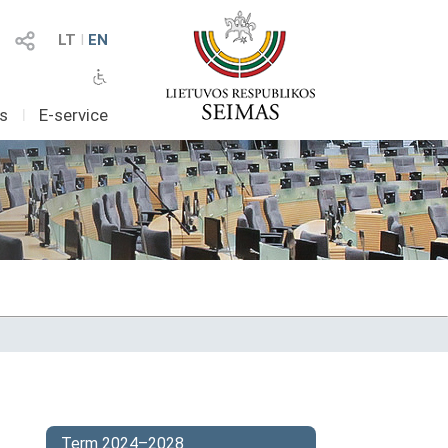
LT
I
EN
as
I
E-service
Term 2024–2028