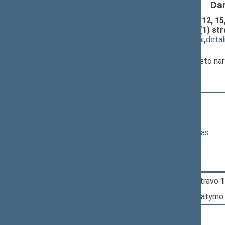
Da
Pilietybės įstatymo Nr. XI-1196 2, 7, 12, 15, 
pakeitimo ir Įstatymo papildymo 21(1) stra
(
dokumento tekstas
,
susiję dokumentai
,
detal
Pranešėjas(-ai):
Tomas Vytautas Raskevičius
, Komiteto na
11:36:33
Kalbėjo
Paulius Saudargas
11:37:49
Kalbėjo
Stasys Tumėnas
11:39:36
Kalbėjo
Valdemaras Valkiūnas
11:40:21
Kalbėjo
Vytautas Mitalas
11:41:16
Kalbėjo
Dalia Asanavičiūtė
12:59:00
Įvyko
registracija
(užsiregistravo
1
12:59:00
Įvyko
balsavimas
dėl šio įstatymo