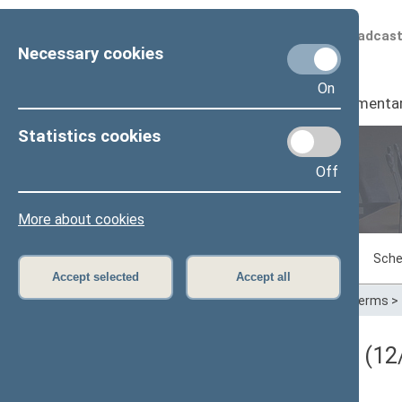
Scheduled broadcas
Necessary cookies
On
Seimas
I
Parliamenta
Statistics cookies
Off
Plenary sittings
More about cookies
Sitting in progress
Plenary sittings
Sche
Accept selected
Accept all
Home
>
Plenary sittings
>
Parliamentary terms
>
Darbotvarkės klausimas (12