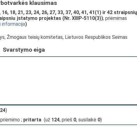
rbotvarkės klausimas
16, 18, 21, 23, 24, 26, 27, 33, 37, 40, 41, 41(1) ir 42 straipsnių
ipsniu įstatymo projektas (Nr. XIIIP-5110(3))
; priėmimas
i informacija
)
rys, Žmogaus teisių komitetas, Lietuvos Respublikos Seimas
Svarstymo eiga
24
)
 priėmimo ;
pritarta
(už
124
, prieš
0
, susilaikė
0
)