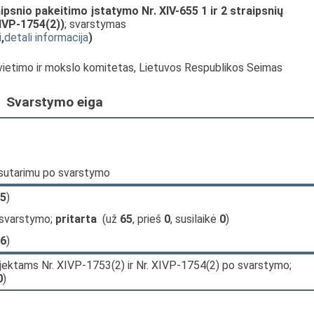
ipsnio pakeitimo įstatymo Nr. XIV-655 1 ir 2 straipsnių
IVP-1754(2))
; svarstymas
i
,
detali informacija
)
Švietimo ir mokslo komitetas, Lietuvos Respublikos Seimas
Svarstymo eiga
 sutarimu po svarstymo
5
)
 svarstymo;
pritarta
(už
65
, prieš
0
, susilaikė
0
)
6
)
ojektams Nr. XIVP-1753(2) ir Nr. XIVP-1754(2) po svarstymo;
0
)