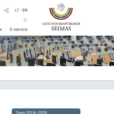
LT
I
EN
as
I
E-service
Term 2024–2028