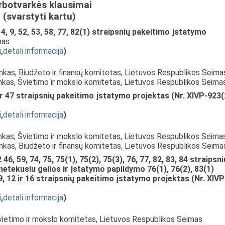
rbotvarkės klausimai
(svarstyti kartu)
4, 9, 52, 53, 58, 77, 82(1) straipsnių pakeitimo įstatymo
mas
i
,
detali informacija
)
inkas, Biudžeto ir finansų komitetas, Lietuvos Respublikos Seima
inkas, Švietimo ir mokslo komitetas, Lietuvos Respublikos Seima
ir 47 straipsnių pakeitimo įstatymo projektas (Nr. XIVP-923(
i
,
detali informacija
)
inkas, Švietimo ir mokslo komitetas, Lietuvos Respublikos Seimas
inkas, Biudžeto ir finansų komitetas, Lietuvos Respublikos Seima
46, 59, 74, 75, 75(1), 75(2), 75(3), 76, 77, 82, 83, 84 straipsni
netekusiu galios ir Įstatymo papildymo 76(1), 76(2), 83(1)
9, 12 ir 16 straipsnių pakeitimo įstatymo projektas (Nr. XIVP
i
,
detali informacija
)
Švietimo ir mokslo komitetas, Lietuvos Respublikos Seimas