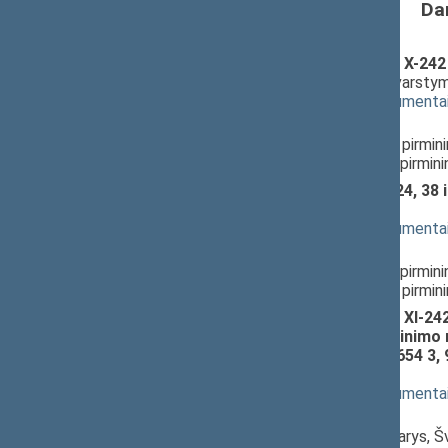
Da
Mokslo ir studijų įstatymo Nr. X-242 
projektas (Nr. XIVP-922(2))
; svarsty
(
dokumento tekstas
,
susiję dokumenta
Pranešėjas(-ai):
Mykolas Majauskas
, Komiteto pirmin
Artūras Žukauskas
, Komiteto pirmin
Švietimo įstatymo Nr. I-1489 24, 38 
svarstymas
(
dokumento tekstas
,
susiję dokumenta
Pranešėjas(-ai):
Artūras Žukauskas
, Komiteto pirmin
Mykolas Majauskas
, Komiteto pirmin
Mokslo ir studijų įstatymo Nr. XI-242 
pakeitimo, 9 straipsnio pripažinimo 
straipsniais įstatymo Nr. XIV-654 3, 
1753(2))
; svarstymas
(
dokumento tekstas
,
susiję dokumenta
Pranešėjas(-ai):
Edmundas Pupinis
, Komiteto narys, 