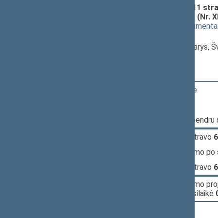
Švietimo įstatymo Nr. I-1489 11 stra
pakeitimo įstatymo projektas (Nr. X
(
dokumento tekstas
,
susiję dokumenta
Pranešėjas(-ai):
Edmundas Pupinis
, Komiteto narys, 
15:02:35
Kalbėjo
Jurgita Šiugždinienė
15:04:32
Kalbėjo
Edmundas Pupinis
15:06:32
Įvyko balsavimas. Pritarta bendru
15:07:14
Įvyko
registracija
(užsiregistravo
6
15:07:14
Įvyko
balsavimas
dėl pritarimo po
15:08:05
Įvyko
registracija
(užsiregistravo
6
15:08:05
Įvyko
balsavimas
dėl pritarimo pr
pritarta
(už
66
, prieš
0
, susilaikė