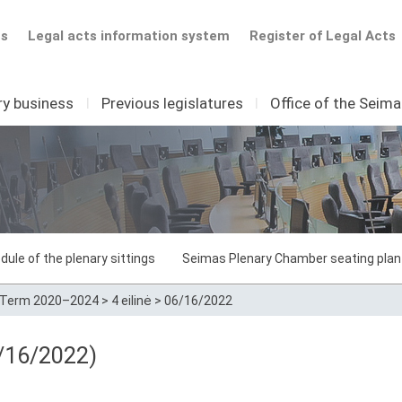
ts
Legal acts information system
Register of Legal Acts
ry business
I
Previous legislatures
I
Office of the Seim
dule of the plenary sittings
Seimas Plenary Chamber seating plan
Term 2020–2024
>
4 eilinė
>
06/16/2022
/16/2022)