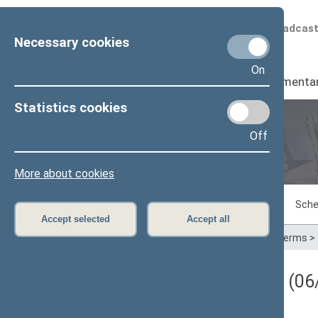
Scheduled broadcas
Necessary cookies
On
Seimas
I
Parliamenta
Statistics cookies
Off
Plenary sittings
More about cookies
Sitting in progress
Plenary sittings
Sche
Accept selected
Accept all
Home
>
Plenary sittings
>
Parliamentary terms
>
Darbotvarkės klausimas (06