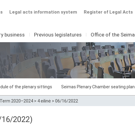
ts
Legal acts information system
Register of Legal Acts
ry business
I
Previous legislatures
I
Office of the Seim
dule of the plenary sittings
Seimas Plenary Chamber seating plan
Term 2020–2024
>
4 eilinė
>
06/16/2022
/16/2022)