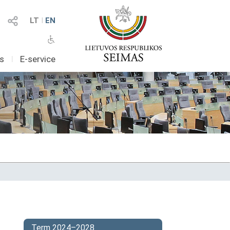
LT
I
EN
as
I
E-service
Term 2024–2028