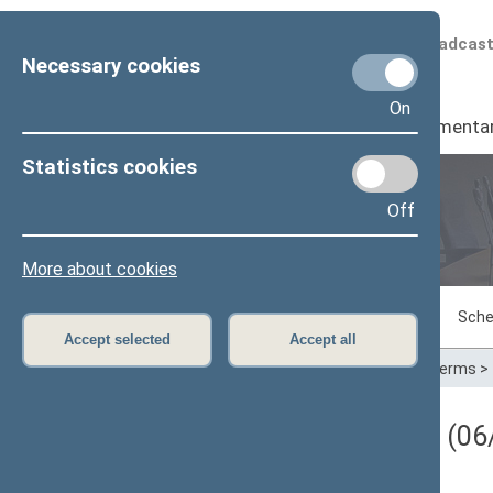
Scheduled broadcas
Necessary cookies
On
Seimas
I
Parliamenta
Statistics cookies
Off
Plenary sittings
More about cookies
Sitting in progress
Plenary sittings
Sche
Accept selected
Accept all
Home
>
Plenary sittings
>
Parliamentary terms
>
Darbotvarkės klausimas (06