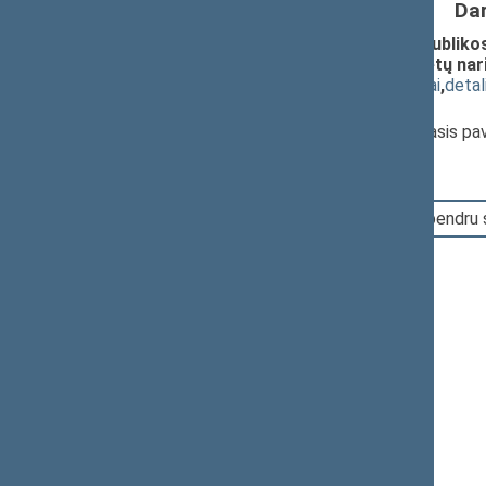
Da
Seimo nutarimo „Dėl Lietuvos Respublikos 
Lietuvos Respublikos Seimo komitetų nari
(
dokumento tekstas
,
susiję dokumentai
,
detal
Pranešėjas(-ai):
Jurgis Razma
, Seimo Pirmininko pirmasis p
12:32:12
Įvyko balsavimas. Pritarta bendru