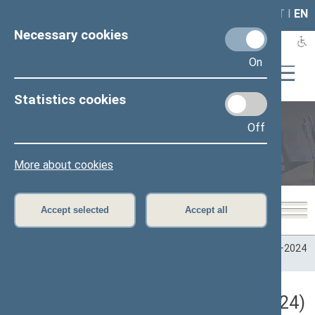
LAIS
RLA
LT
I
EN
Necessary cookies
On
Statistics cookies
Off
Plenary sittings
More about cookies
Accept selected
Accept all
Home
>
Plenary sittings
>
Parliamentary terms
>
Term 2020–2024
>
8 eilinė
>
07/11/2024
Darbotvarkės klausimas (07/11/2024)