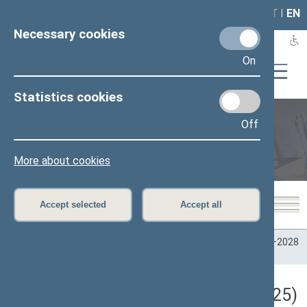
LAIS
RLA
LT
I
EN
Necessary cookies
On
Statistics cookies
Off
Plenary sittings
More about cookies
Accept selected
Accept all
Home
>
Plenary sittings
>
Parliamentary terms
>
Term 2024–2028
>
2 eilinė
>
03/20/2025
Darbotvarkės klausimas (03/20/2025)