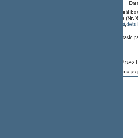
Da
Seimo nutarimo „Dėl Lietuvos Respublikos
pavaduotojų patvirtinimo“ projektas (Nr. 
(
dokumento tekstas
,
susiję dokumentai
,
detal
Pranešėjas(-ai):
Juozas Olekas
, Seimo Pirmininko pirmasis 
15:00:25
Įvyko
registracija
(užsiregistravo
1
15:00:25
Įvyko
balsavimas
dėl pritarimo po