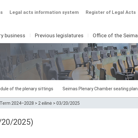
ts
Legal acts information system
Register of Legal Acts
ry business
I
Previous legislatures
I
Office of the Seim
dule of the plenary sittings
Seimas Plenary Chamber seating plan
Term 2024–2028
>
2 eilinė
>
03/20/2025
/20/2025)