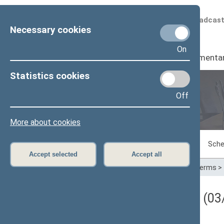
Scheduled broadcas
Necessary cookies
On
Seimas
I
Parliamenta
Statistics cookies
Off
Plenary sittings
More about cookies
Sitting in progress
Plenary sittings
Sche
Accept selected
Accept all
Home
>
Plenary sittings
>
Parliamentary terms
>
Darbotvarkės klausimas (03