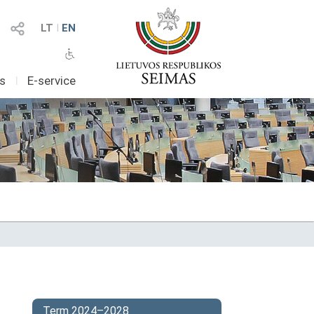
LT
I
EN
as
I
E-service
Term 2024–2028