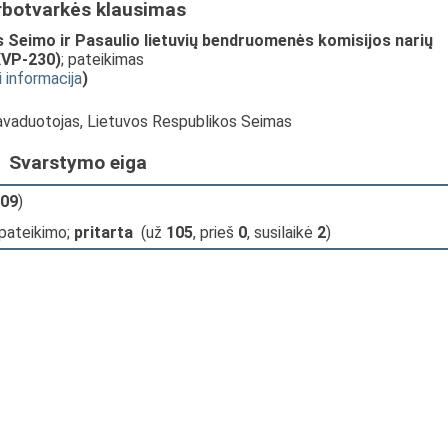
rbotvarkės klausimas
 Seimo ir Pasaulio lietuvių bendruomenės komisijos narių
XVP-230)
; pateikimas
i informacija
)
pavaduotojas, Lietuvos Respublikos Seimas
Svarstymo eiga
09
)
 pateikimo;
pritarta
(už
105
, prieš
0
, susilaikė
2
)