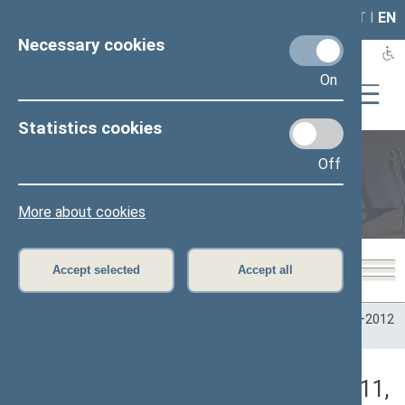
LAIS
RLA
LT
I
EN
Necessary cookies
On
Statistics cookies
Off
Plenary sittings
More about cookies
Accept selected
Accept all
Home
>
Plenary sittings
>
Parliamentary terms
>
Term 2008–2012
>
6 eilinė
>
06/20/2011
>
Neeilinis posėdis
Darbotvarkės klausimas (06/20/2011,