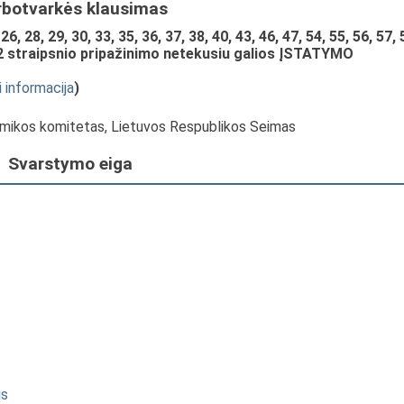
rbotvarkės klausimas
6, 28, 29, 30, 33, 35, 36, 37, 38, 40, 43, 46, 47, 54, 55, 56, 57, 
22 straipsnio pripažinimo netekusiu galios ĮSTATYMO
i informacija
)
omikos komitetas, Lietuvos Respublikos Seimas
Svarstymo eiga
is