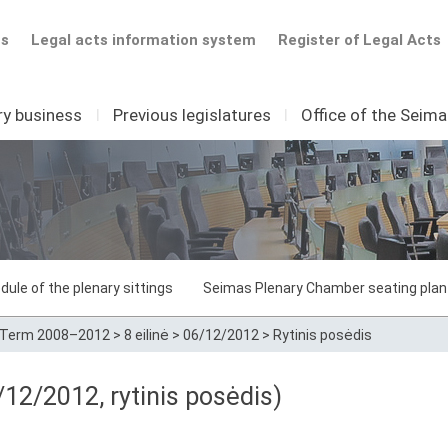
ts
Legal acts information system
Register of Legal Acts
ry business
I
Previous legislatures
I
Office of the Seim
dule of the plenary sittings
Seimas Plenary Chamber seating plan
Term 2008–2012
>
8 eilinė
>
06/12/2012
>
Rytinis posėdis
12/2012, rytinis posėdis)