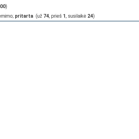
00
)
iėmimo;
pritarta
(už
74
, prieš
1
, susilaikė
24
)