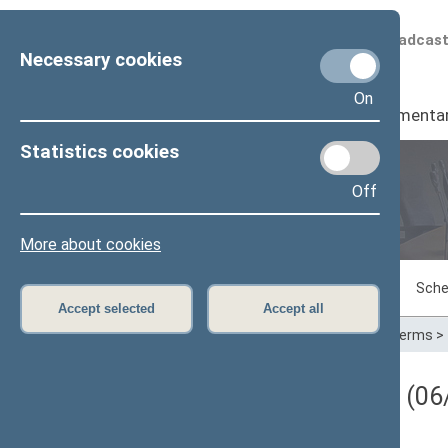
Scheduled broadcas
Necessary cookies
On
Seimas
I
Parliamenta
Statistics cookies
Off
Plenary sittings
More about cookies
Sitting in progress
Plenary sittings
Sche
Accept selected
Accept all
Home
>
Plenary sittings
>
Parliamentary terms
>
Darbotvarkės klausimas (06/