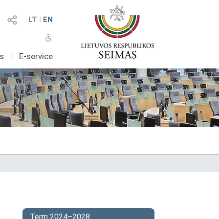
LT
I
EN
as
I
E-service
Term 2024–2028