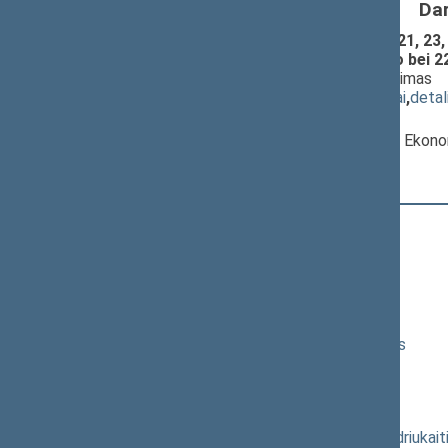
Da
Gamtinių dujų įstatymo 2, 5, 19, 20, 21, 23, 2
63 straipsnių pakeitimo ir papildymo bei 
PROJEKTAS (Nr. XIP-4149(2))
; priėmimas
(
dokumento tekstas
,
susiję dokumentai
,
detal
Pranešėjas(-ai):
Dainius Budrys
, Komiteto pirmininkas, Ekon
11:23:57
Kalbėjo
Kęstutis Masiulis
11:24:16
Kalbėjo
Julius Veselka
11:25:59
Kalbėjo
Saulius Stoma
11:26:57
Kalbėjo
Birutė Vėsaitė
11:28:05
Kalbėjo
Vaidotas Bacevičius
11:29:23
Kalbėjo
Bronius Bradauskas
11:31:40
Kalbėjo
Emanuelis Zingeris
11:32:32
Kalbėjo
Vytenis Povilas Andriukait