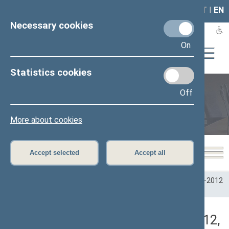
LAIS
RLA
LT
I
EN
Necessary cookies
On
Statistics cookies
Off
Plenary sittings
More about cookies
Accept selected
Accept all
Home
>
Plenary sittings
>
Parliamentary terms
>
Term 2008–2012
>
9 neeilinė
>
07/16/2012
>
Rytinis posėdis
Darbotvarkės klausimas (07/16/2012,